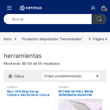
Skip to navigation
Skip to content
Open
0
Inicio
Productos etiquetados “herramientas”
Página 4
herramientas
Mostrando 46–56 de 56 resultados
Filters
Equipos
Equipos
Msc-1515 Maq Serigr
MT/45A SKYHILL MESA
Cilindro 15ïx15x15cm C/m+b
SERIGRAFIA 45x60CM
Xun