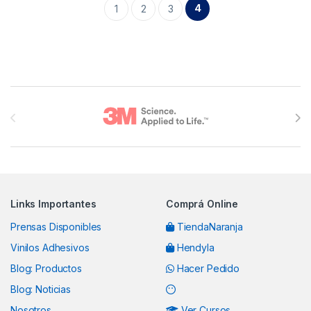
4
1
2
3
Brands Carousel
Links Importantes
Comprá Online
Prensas Disponibles
TiendaNaranja
Vinilos Adhesivos
Hendyla
Blog: Productos
Hacer Pedido
Blog: Noticias
Nosotros
Ver Cursos