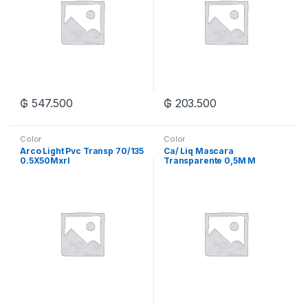
₲
547.500
₲
203.500
Color
Color
Arco Light Pvc Transp 70/135
Ca/ Liq Mascara
0.5X50Mxrl
Transparente 0,5M M