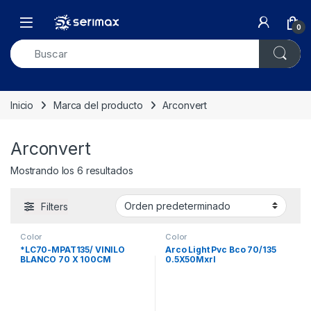
Skip to navigation
Skip to content
Open
0
Inicio
Marca del producto
Arconvert
Arconvert
Mostrando los 6 resultados
Filters
Color
Color
*LC70-MPAT135/ VINILO
Arco Light Pvc Bco 70/135
BLANCO 70 X 100CM
0.5X50Mxrl
XPQ:100