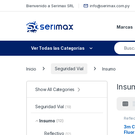
Skip to navigation
Skip to content
Bienvenido a Serimax SRL
info@serimax.com.py
Marcas
Ver Todas las Categorías
Inicio
Seguridad Vial
Insumo
Insu
Show All Categories
Seguridad Vial
(19)
Reflec
Insumo
(12)
3m C
Fluo
Reflectivo
(12)