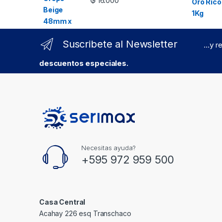
₲
16.000
Suscribete al Newsletter
...y 
descuentos especiales.
Necesitas ayuda?
+595 972 959 500
Casa Central
Acahay 226 esq Transchaco