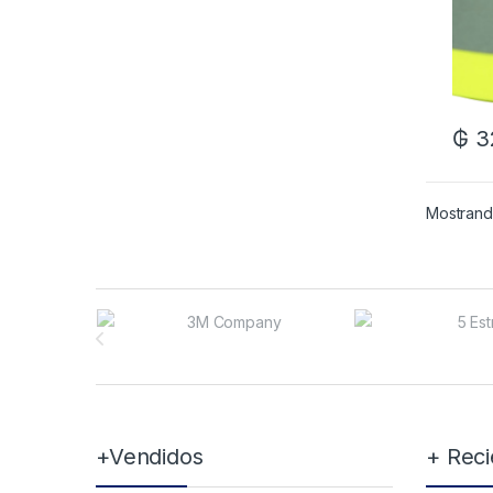
₲
3
Mostrando
Brands Carousel
+Vendidos
+ Reci