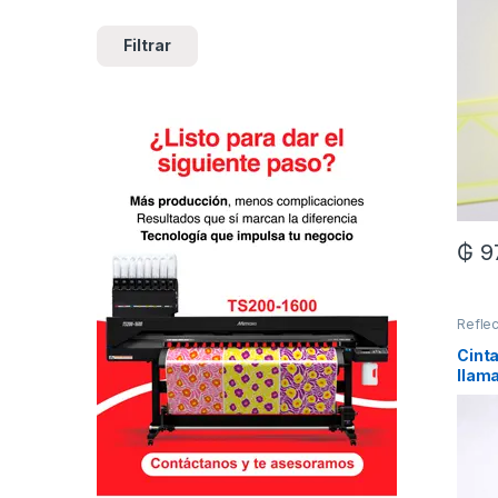
Filtrar
₲
9
Reflec
Cinta
llama
Linea