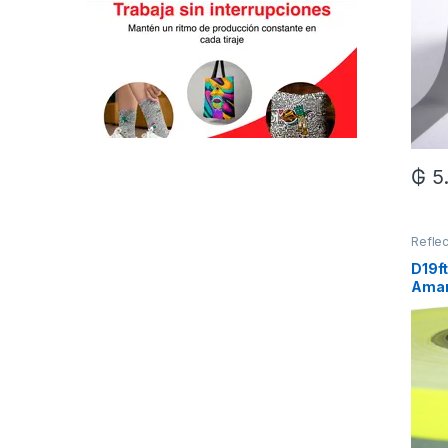
₲
5
Reflec
D19ft
Amar