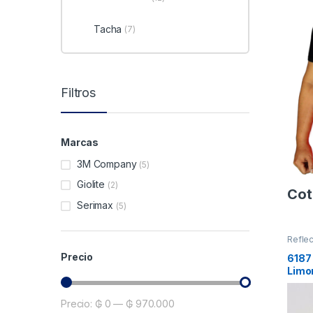
Tacha
(7)
Filtros
Marcas
3M Company
(5)
Giolite
(2)
Cot
Serimax
(5)
Reflec
Precio
6187
Limo
Precio:
₲ 0
—
₲ 970.000
Precio mínimo
Precio máximo