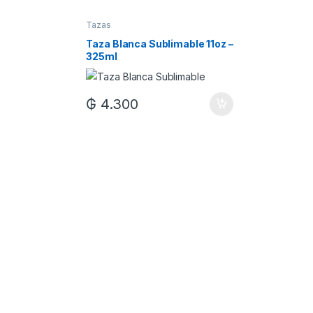
Tazas
Tazas
Taza Blanca Sublimable 11oz –
Taza Bla
325ml
Xum
₲
7.0
₲
4.300