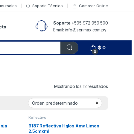
ucursales
Soporte Técnico
Comprar Online
Soporte
+595 972 959 500
cto
Email: info@serimax.com.py
₲
0
0
Mostrando los 12 resultados
Reflectivo
anja
6187 Reflectiva Hglos Ama Limon
2.5cmxml