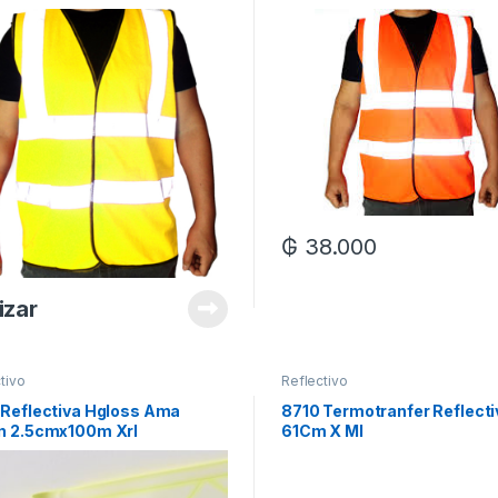
₲
38.000
izar
tivo
Reflectivo
 Reflectiva Hgloss Ama
8710 Termotranfer Reflect
n 2.5cmx100m Xrl
61Cm X Ml