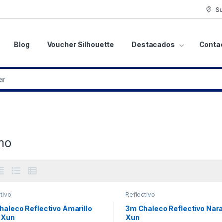
S
Blog
Voucher Silhouette
Destacados
Conta
mo
tivo
Reflectivo
haleco Reflectivo Amarillo
3m Chaleco Reflectivo Nar
r Xun
Xun