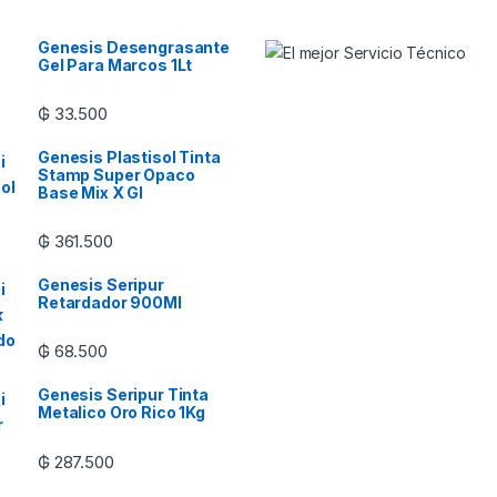
Genesis Desengrasante
Gel Para Marcos 1Lt
₲
33.500
Genesis Plastisol Tinta
Stamp Super Opaco
Base Mix X Gl
₲
361.500
Genesis Seripur
Retardador 900Ml
₲
68.500
Genesis Seripur Tinta
Metalico Oro Rico 1Kg
₲
287.500