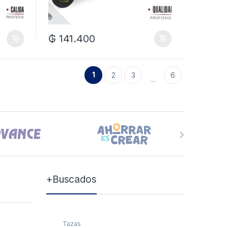
₲
141.400
1
2
3
6
…
+Buscados
Tazas
Tazas