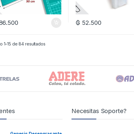
86.500
₲
52.500
o 1–15 de 84 resultados
entes
Necesitas Soporte?
Genesis Desengrasante