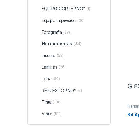
EQUIPO CORTE *NO*
(1)
Equipo Impresion
(30)
Fotografia
(27)
Herramientas
(84)
Insumo
(55)
Laminas
(26)
Lona
(64)
₲
8
REPUESTO *NO*
(5)
Tinta
(138)
Herra
Vinilo
(511)
Kit A