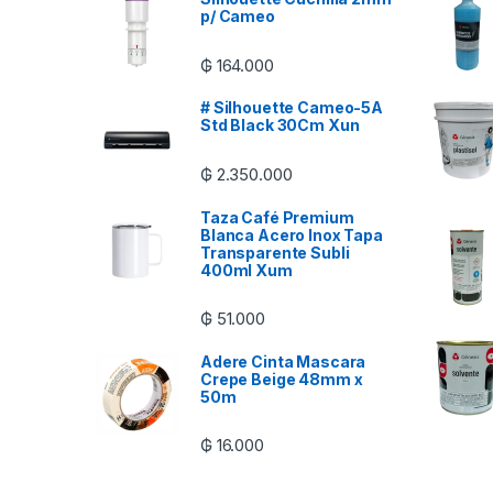
p/ Cameo
₲
164.000
# Silhouette Cameo-5A
Std Black 30Cm Xun
₲
2.350.000
Taza Café Premium
Blanca Acero Inox Tapa
Transparente Subli
400ml Xum
₲
51.000
Adere Cinta Mascara
Crepe Beige 48mm x
50m
₲
16.000