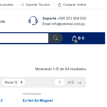
ucursales
Soporte Técnico
Comprar Online
Soporte
+595 972 959 500
cto
Email: info@serimax.com.py
₲
0
0
Mostrando 1–15 de 84 resultados
→
of 6
Herramientas
 2
Ex Hot Air Magnet