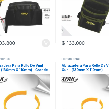
03.800
₲
133.000
mientas
Herramientas
adera Para Rollo De Vinil
Abrazadera Para Rollo De Vi
– (130mm X 110mm) – Grande
Xun – (130mm X 110mm) –
Pequeña