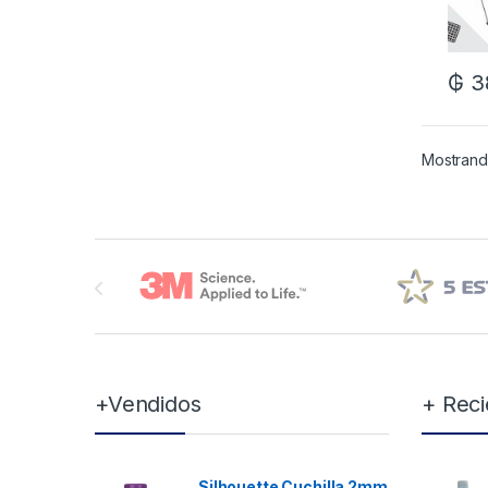
₲
3
Mostrand
Brands Carousel
+Vendidos
+ Reci
Silhouette Cuchilla 2mm