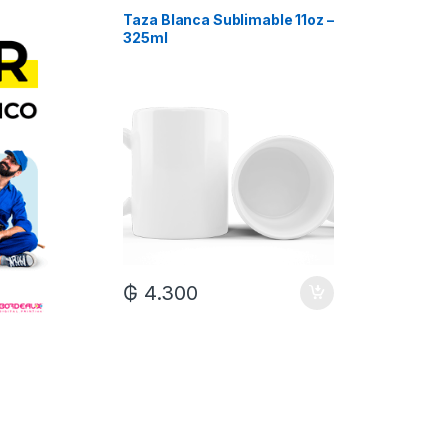
Taza Blanca Sublimable 11oz –
Taza Bla
325ml
Xum
₲
7.0
₲
4.300