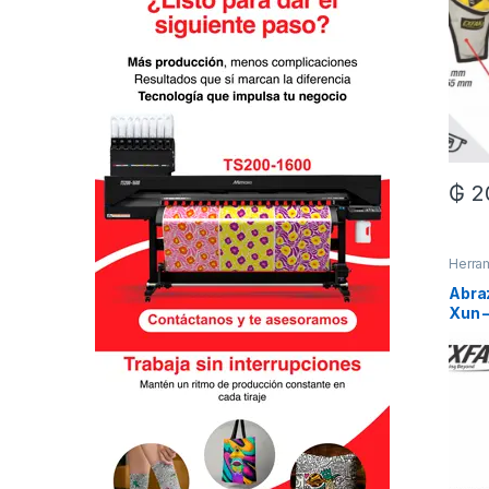
₲
2
Herra
Abraz
Xun 