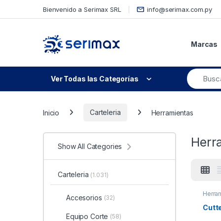
Skip to navigation
Skip to content
Bienvenido a Serimax SRL
info@serimax.com.py
Marcas
Ver Todas las Categorías
Inicio
Carteleria
Herramientas
Herr
Show All Categories
Carteleria
(1.031)
Herra
Accesorios
(32)
Cutt
Equipo Corte
(58)