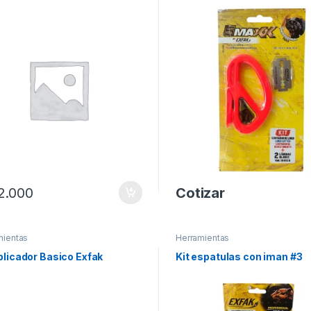
2.000
Cotizar
mientas
Herramientas
plicador Basico Exfak
Kit espatulas con iman #3