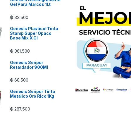
Gel Para Marcos 1Lt
₲
33.500
Genesis Plastisol Tinta
Stamp Super Opaco
Base Mix X Gl
₲
361.500
Genesis Seripur
Retardador 900Ml
₲
68.500
Genesis Seripur Tinta
Metalico Oro Rico 1Kg
₲
287.500