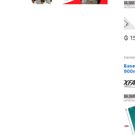
₲
1
Herra
Base 
900