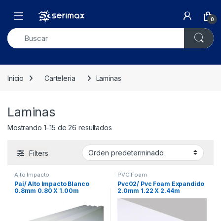
Skip to navigation
Skip to content
Open
0
Inicio
Carteleria
Laminas
Laminas
Mostrando 1–15 de 26 resultados
Filters
Alto Impacto
PVC Foam
Pai/ Alto Impacto Blanco
Pvc02/ Pvc Foam Expandido
0.8mm 0.80 X 1.00m
2.0mm 1.22 X 2.44m