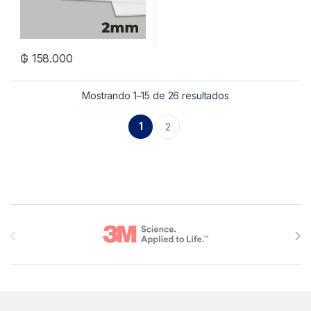
₲
158.000
Mostrando 1–15 de 26 resultados
1
2
Brands Carousel