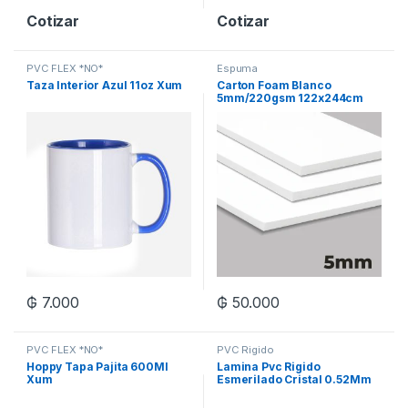
Cotizar
Cotizar
PVC FLEX *NO*
Espuma
Taza Interior Azul 11oz Xum
Carton Foam Blanco
5mm/220gsm 122x244cm
Xun
₲
7.000
₲
50.000
PVC FLEX *NO*
PVC Rigido
Hoppy Tapa Pajita 600Ml
Lamina Pvc Rigido
Xum
Esmerilado Cristal 0.52Mm
52Cm X 82Cm