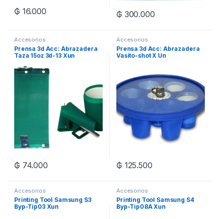
₲
16.000
₲
300.000
Accesorios
Accesorios
Prensa 3d Acc: Abrazadera
Prensa 3d Acc: Abrazadera
Taza 15oz 3d-13 Xun
Vasito-shot X Un
₲
74.000
₲
125.500
Accesorios
Accesorios
Printing Tool Samsung S3
Printing Tool Samsung S4
Byp-Tip03 Xun
Byp-Tip08A Xun