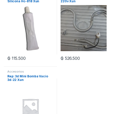
Silicona Hc-818 Xun
220v Xun
₲
115.500
₲
526.500
Accesorios
Rep: 3d Mini Bomba Vacio
3d-22 Xun