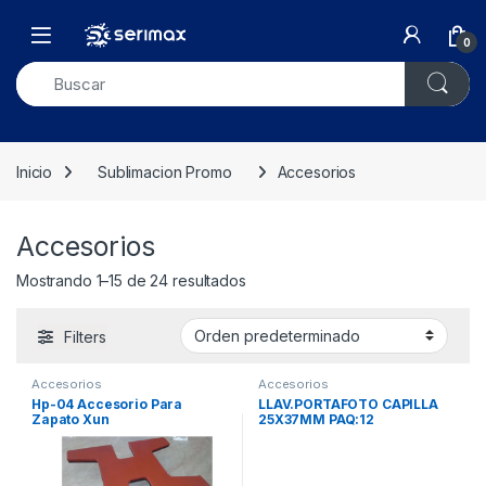
Skip to navigation
Skip to content
Open
0
Inicio
Sublimacion Promo
Accesorios
Accesorios
Mostrando 1–15 de 24 resultados
Filters
Accesorios
Accesorios
Hp-04 Accesorio Para
LLAV.PORTAFOTO CAPILLA
Zapato Xun
25X37MM PAQ:12