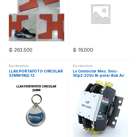
₲
263.500
₲
16.000
Accesorios
Accesorios
LLAV.PORTAFOTO CIRCULAR
Ls Contactor Mec. Smc-
32MM PAQ:12
30p2-220v Bi-polar Bob Ac
208-240v 30/40a