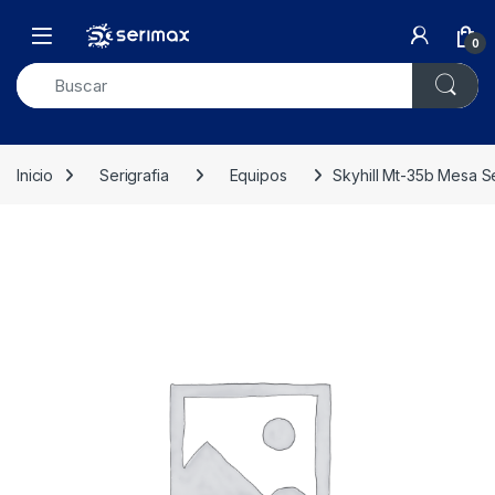
Skip to navigation
Skip to content
Open
0
Inicio
Serigrafia
Equipos
Skyhill Mt-35b Mesa 