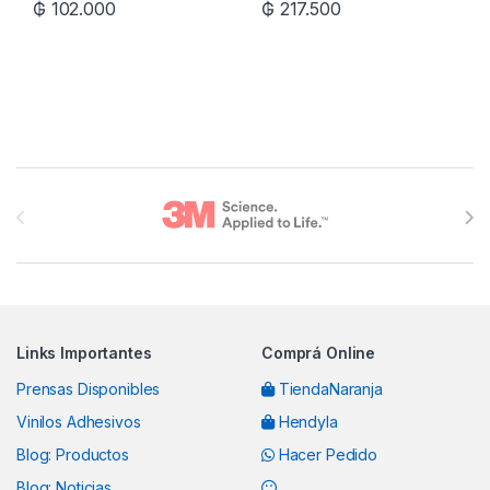
₲
102.000
₲
217.500
Brands Carousel
Links Importantes
Comprá Online
Prensas Disponibles
TiendaNaranja
Vinilos Adhesivos
Hendyla
Blog: Productos
Hacer Pedido
Blog: Noticias