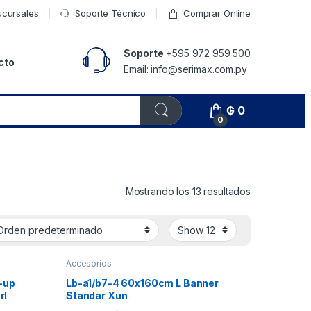
ucursales
Soporte Técnico
Comprar Online
Soporte
+595 972 959 500
cto
Email: info@serimax.com.py
₲
0
0
Mostrando los 13 resultados
Accesorios
l-up
Lb-a1/b7-4 60x160cm L Banner
rl
Standar Xun