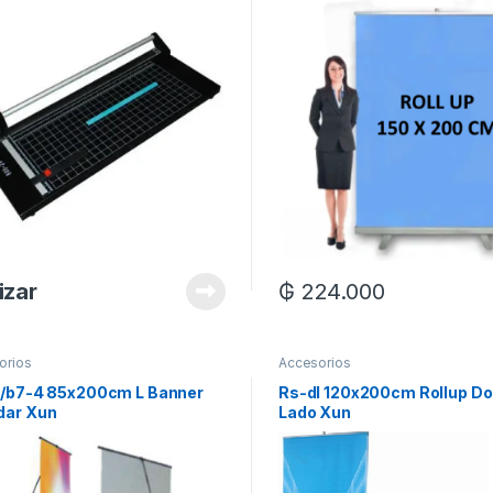
izar
₲
224.000
orios
Accesorios
1/b7-4 85x200cm L Banner
Rs-dl 120x200cm Rollup Do
dar Xun
Lado Xun