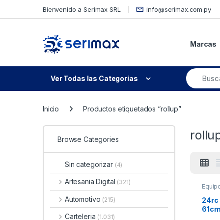
Skip to navigation
Skip to content
Bienvenido a Serimax SRL
info@serimax.com.py
Marcas
Ver Todas las Categorías
Inicio
Productos etiquetados “rollup”
rollu
Browse Categories
Sin categorizar
(4)
Artesania Digital
(321)
Equip
Automotivo
24rc
(215)
61cm
Carteleria
(1.031)