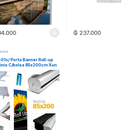
04.000
₲
237.000
orios
01s/ Porta Banner Roll-up
inio C/bolsa 85x200cm Xun
REALIZAMOS LA IMPRESION*