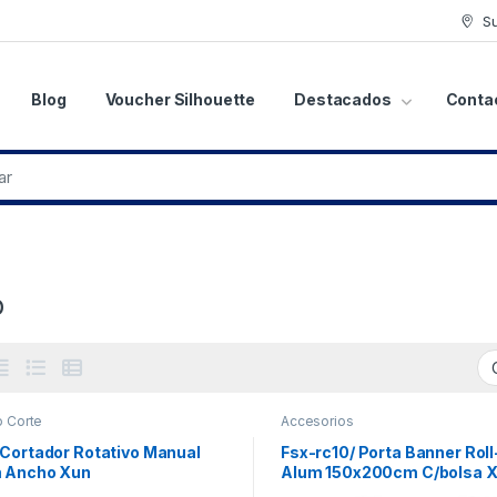
S
Blog
Voucher Silhouette
Destacados
Conta
p
o Corte
Accesorios
 Cortador Rotativo Manual
Fsx-rc10/ Porta Banner Rol
 Ancho Xun
Alum 150x200cm C/bolsa X