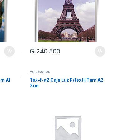
₲
240.500
Accesorios
am A1
Tex-f-a2 Caja Luz P/textil Tam A2
Xun