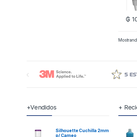
₲
1
Mostrando
Brands Carousel
+Vendidos
+ Reci
Silhouette Cuchilla 2mm
p/ Cameo