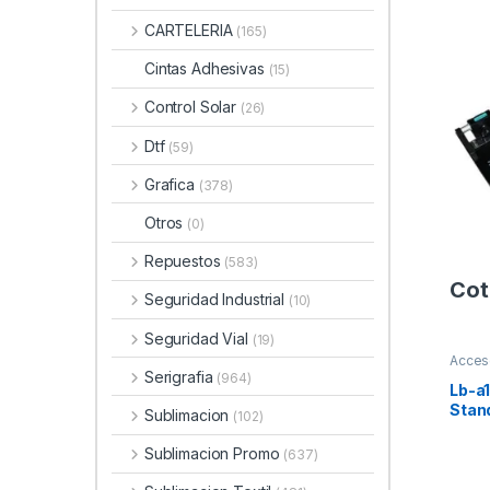
CARTELERIA
(165)
Cintas Adhesivas
(15)
Control Solar
(26)
Dtf
(59)
Grafica
(378)
Otros
(0)
Repuestos
(583)
Cot
Seguridad Industrial
(10)
Seguridad Vial
(19)
Acces
Serigrafia
(964)
Lb-a
Stan
Sublimacion
(102)
Sublimacion Promo
(637)