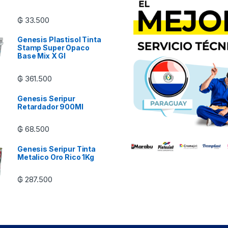
₲
33.500
Genesis Plastisol Tinta
Stamp Super Opaco
Base Mix X Gl
₲
361.500
Genesis Seripur
Retardador 900Ml
₲
68.500
Genesis Seripur Tinta
Metalico Oro Rico 1Kg
₲
287.500