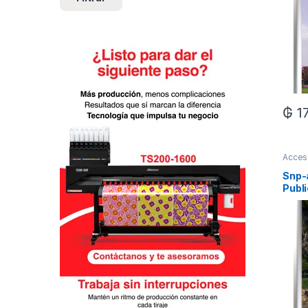
₲
1
Acces
Snp-
Publ