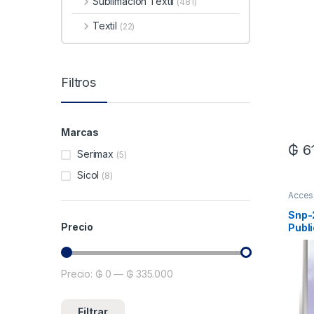
Sublimacion Textil
(481)
Textil
(22)
Filtros
Marcas
₲
6
Serimax
(5)
Sicol
(8)
Acces
Snp-
Precio
Publ
Precio:
₲ 0
—
₲ 335.000
Precio mínimo
Precio máximo
Filtrar