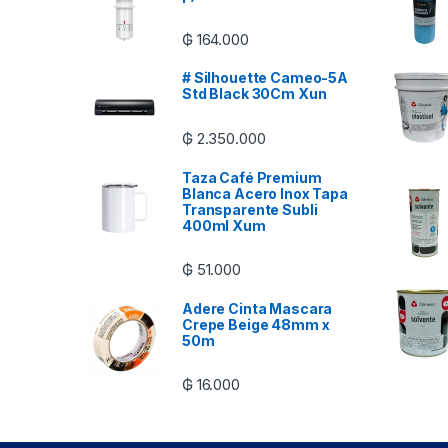
₲
164.000
# Silhouette Cameo-5A
Std Black 30Cm Xun
₲
2.350.000
Taza Café Premium
Blanca Acero Inox Tapa
Transparente Subli
400ml Xum
₲
51.000
Adere Cinta Mascara
Crepe Beige 48mm x
50m
₲
16.000