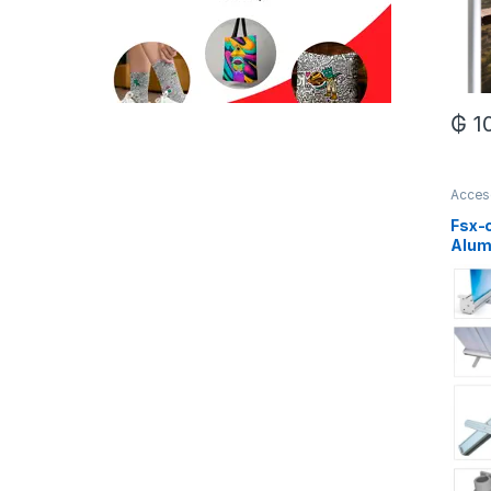
₲
1
Acces
Fsx-c
Alum
*NO 