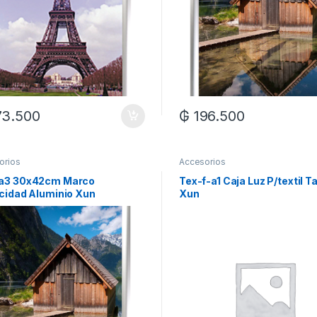
73.500
₲
196.500
orios
Accesorios
a3 30x42cm Marco
Tex-f-a1 Caja Luz P/textil T
icidad Aluminio Xun
Xun