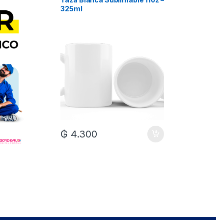
325ml
Xum
₲
7.0
₲
4.300