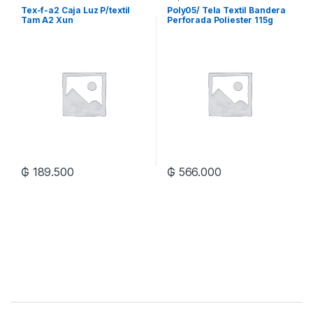
Tex-f-a2 Caja Luz P/textil
Poly05/ Tela Textil Bandera
Tam A2 Xun
Perforada Poliester 115g
1.27 X 50m Xrl
₲
189.500
₲
566.000