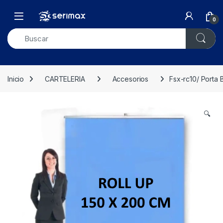
Skip to navigation
Skip to content
Open
0
Inicio
CARTELERIA
Accesorios
Fsx-rc10/ Porta
🔍