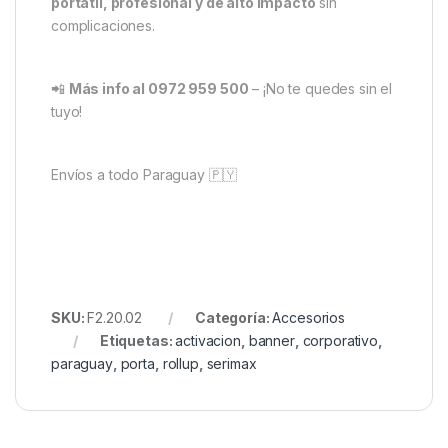
portátil, profesional y de alto impacto
sin
complicaciones.
📲
Más info al 0972 959 500
– ¡No te quedes sin el
tuyo!
Envíos a todo Paraguay 🇵🇾
SKU:
F2.20.02
Categoría:
Accesorios
Etiquetas:
activacion
,
banner
,
corporativo
,
paraguay
,
porta
,
rollup
,
serimax