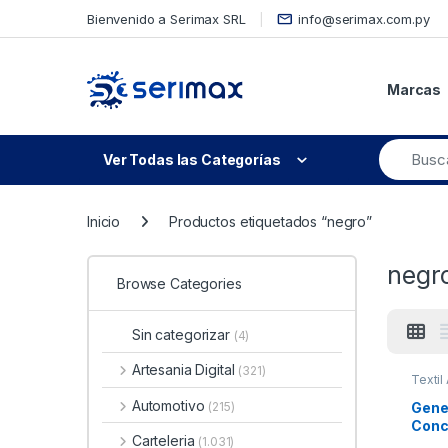
Skip to navigation
Skip to content
Bienvenido a Serimax SRL
info@serimax.com.py
Marcas
Ver Todas las Categorías
Inicio
Productos etiquetados “negro”
negr
Browse Categories
Sin categorizar
(4)
Artesania Digital
(321)
Textil
Automotivo
Gene
(215)
Conc
Carteleria
(1.031)