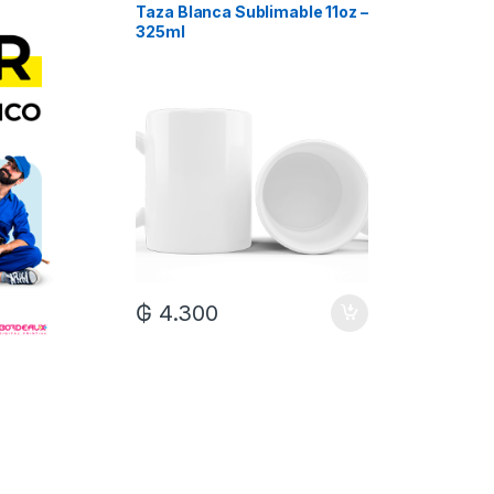
Taza Blanca Sublimable 11oz –
Taza Bla
325ml
Xum
₲
7.0
₲
4.300