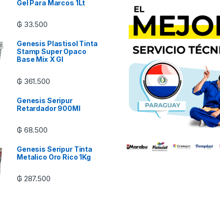
Gel Para Marcos 1Lt
₲
33.500
Genesis Plastisol Tinta
Stamp Super Opaco
Base Mix X Gl
₲
361.500
Genesis Seripur
Retardador 900Ml
₲
68.500
Genesis Seripur Tinta
Metalico Oro Rico 1Kg
₲
287.500