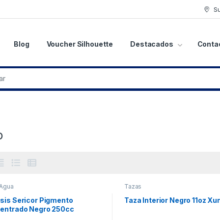
S
Blog
Voucher Silhouette
Destacados
Conta
o
 Agua
Tazas
sis Sericor Pigmento
Taza Interior Negro 11oz X
entrado Negro 250cc