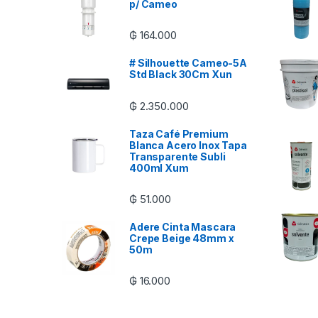
p/ Cameo
₲
164.000
# Silhouette Cameo-5A
Std Black 30Cm Xun
₲
2.350.000
Taza Café Premium
Blanca Acero Inox Tapa
Transparente Subli
400ml Xum
₲
51.000
Adere Cinta Mascara
Crepe Beige 48mm x
50m
₲
16.000