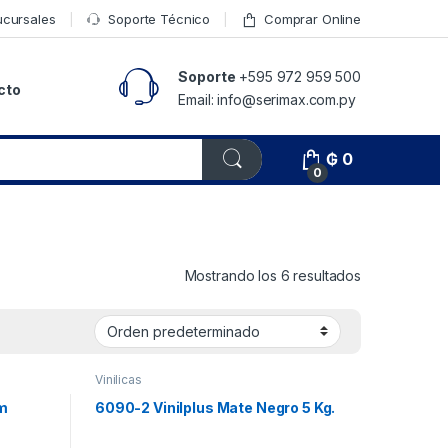
ucursales
Soporte Técnico
Comprar Online
Soporte
+595 972 959 500
cto
Email: info@serimax.com.py
₲
0
0
Mostrando los 6 resultados
Vinilicas
um
6090-2 Vinilplus Mate Negro 5 Kg.