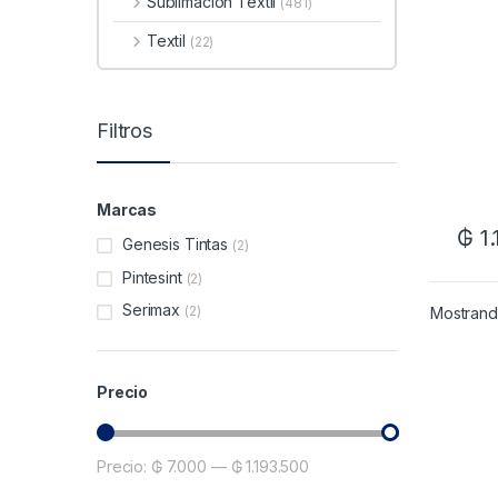
Sublimacion Textil
(481)
Textil
(22)
Filtros
Marcas
₲
1
Genesis Tintas
(2)
Pintesint
(2)
Serimax
(2)
Mostrand
Precio
Precio:
₲ 7.000
—
₲ 1.193.500
Precio mínimo
Precio máximo