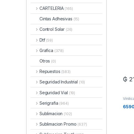
CARTELERIA
(165)
Cintas Adhesivas
(15)
Control Solar
(26)
Dtf
(59)
Grafica
(378)
Otros
(0)
Repuestos
(583)
₲
2
Seguridad Industrial
(10)
Seguridad Vial
(19)
Vinilic
Serigrafia
(964)
6590-
Sublimacion
(102)
Sublimacion Promo
(637)