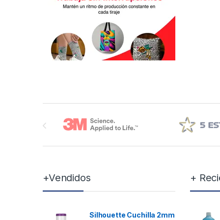
Brands Carousel
+Vendidos
+ Reci
Silhouette Cuchilla 2mm