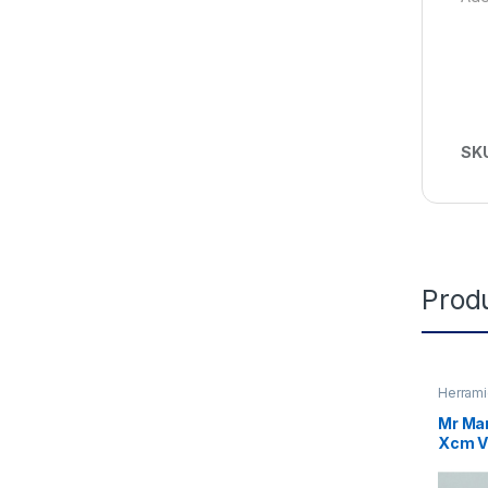
SK
Prod
Herrami
Mr Ma
Xcm 