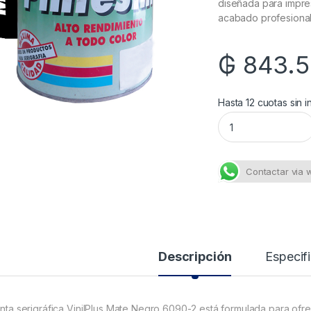
diseñada para impres
acabado profesional
₲
843.
Hasta 12 cuotas sin i
6090-2 Vinilplus M
Contactar via
Descripción
Especif
tinta serigráfica VinilPlus Mate Negro 6090-2 está formulada para of