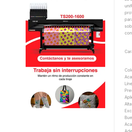
uni
pro
par
sob
con
Car
Col
Aca
Líne
Pre
Apl
Alt
Exc
Bue
Aca
Ade