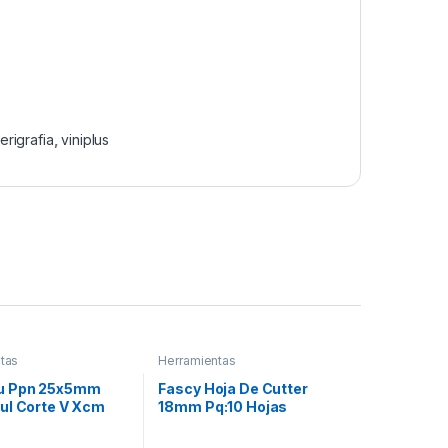
erigrafia
,
viniplus
tas
Herramientas
u Ppn 25x5mm
Fascy Hoja De Cutter
ul Corte V Xcm
18mm Pq:10 Hojas