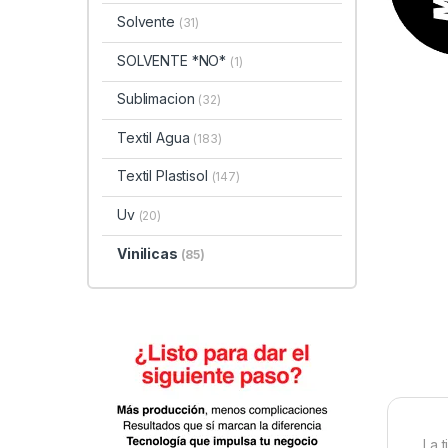
Solvente
(31)
SOLVENTE *NO*
(1)
Sublimacion
(32)
Textil Agua
(183)
Textil Plastisol
(147)
Uv
(20)
Vinilicas
(85)
La 