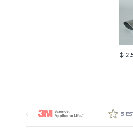
₲
2.
Brands Carousel