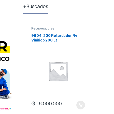
+Buscados
Recuperadores
Solvente
9604-200 Retardador Rv
9602-20
Vinilico 200 Lt
Dv Tamb
₲
16.000.000
₲
15.