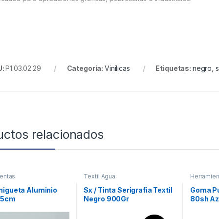
U:
P1.03.02.29
Categoría:
Vinilicas
Etiquetas:
negro
,
s
uctos relacionados
entas
Textil Agua
Herramien
nigueta Aluminio
Sx / Tinta Serigrafia Textil
Goma P
V5cm
Negro 900Gr
80sh Az
V5cm