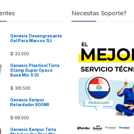
entes
Necesitas Soporte?
Genesis Desengrasante
Gel Para Marcos 1Lt
₲
33.500
Genesis Plastisol Tinta
Stamp Super Opaco
Base Mix X Gl
₲
361.500
Genesis Seripur
Retardador 900Ml
₲
68.500
Genesis Seripur Tinta