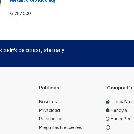
Metalico Oro Rico 1Kg
₲
287.500
recibe info de
cursos, ofertas y
Políticas
Comprá Onl
Nosotros
TiendaNara
Privacidad
Hendyla
Reembolsos
Hacer Pedi
Preguntas Frecuentes