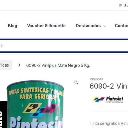
S
Blog
Voucher Silhouette
Destacados
Conta
ilicas
6090-2 Vinilplus Mate Negro 5 Kg.
Vinilicas
🔍
6090-2 Vini
Tinta serigráfica Vi