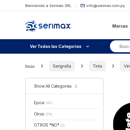
Skip to navigation
Skip to content
Bienvenido a Serimax SRL
info@serimax.com.py
Marcas
Ver Todas las Categorías
Inicio
Serigrafia
Tinta
Vin
Show All Categories
Epoxi
(40)
Otros
(76)
OTROS *NO*
(2)