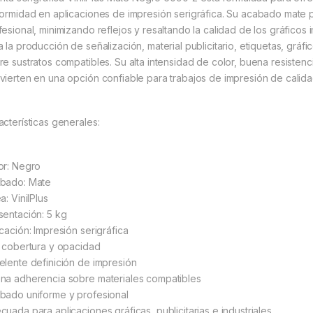
formidad en aplicaciones de impresión serigráfica. Su acabado mate 
fesional, minimizando reflejos y resaltando la calidad de los gráfico
a la producción de señalización, material publicitario, etiquetas, gráf
re sustratos compatibles. Su alta intensidad de color, buena resistenci
vierten en una opción confiable para trabajos de impresión de calida
acterísticas generales:
or: Negro
bado: Mate
a: VinilPlus
sentación: 5 kg
icación: Impresión serigráfica
a cobertura y opacidad
elente definición de impresión
na adherencia sobre materiales compatibles
bado uniforme y profesional
cuada para aplicaciones gráficas, publicitarias e industriales.