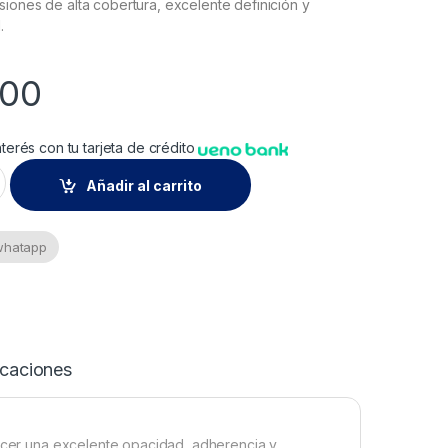
iones de alta cobertura, excelente definición y
.
500
nterés con tu tarjeta de crédito
ate Negro 5 Kg. quantity
Añadir al carrito
 whatapp
icaciones
recer una excelente opacidad, adherencia y