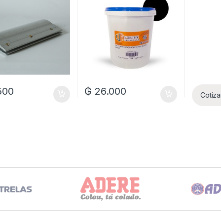
500
₲
26.000
Cotiza