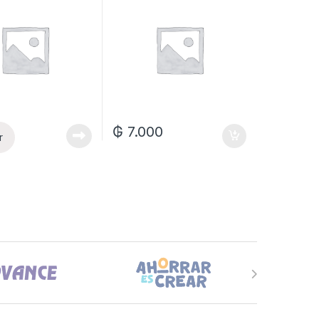
₲
7.000
r