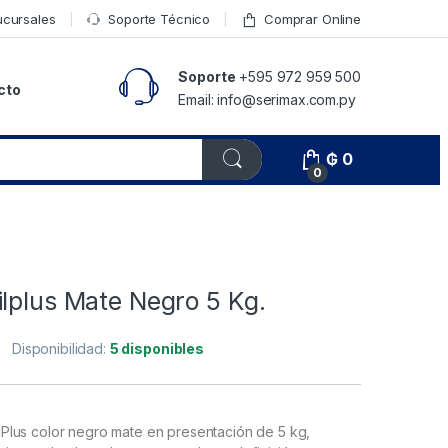
ucursales
Soporte Técnico
Comprar Online
Soporte
+595 972 959 500
cto
Email: info@serimax.com.py
₲
0
0
lplus Mate Negro 5 Kg.
Disponibilidad:
5 disponibles
nilPlus color negro mate en presentación de 5 kg,