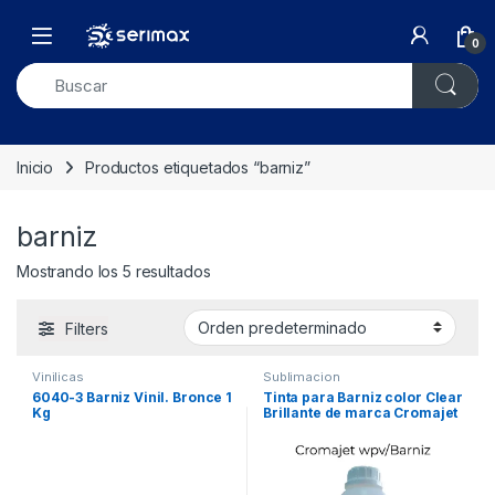
Skip to navigation
Skip to content
Open
0
Inicio
Productos etiquetados “barniz”
barniz
Mostrando los 5 resultados
Filters
Vinilicas
Sublimacion
6040-3 Barniz Vinil. Bronce 1
Tinta para Barniz color Clear
Kg
Brillante de marca Cromajet