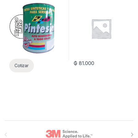
Blanco 6kg
₲
81.000
Cotizar
Brands Carousel