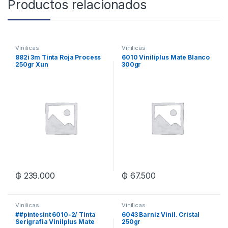
Productos relacionados
Vinilicas
Vinilicas
882i 3m Tinta Roja Process
6010 Viniliplus Mate Blanco
250gr Xun
300gr
₲
239.000
₲
67.500
Vinilicas
Vinilicas
##pintesint 6010-2/ Tinta
6043 Barniz Vinil. Cristal
Serigrafia Vinilplus Mate
250gr