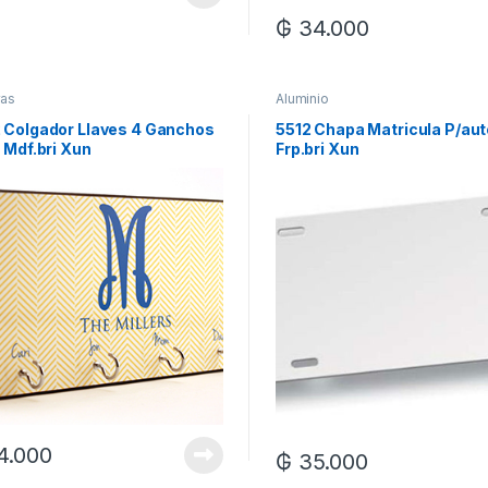
₲
34.000
as
Aluminio
 Colgador Llaves 4 Ganchos
5512 Chapa Matricula P/au
 Mdf.bri Xun
Frp.bri Xun
4.000
₲
35.000