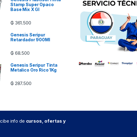
Stamp Super Opaco
Base Mix X Gl
₲
361.500
Genesis Seripur
Retardador 900Ml
₲
68.500
Genesis Seripur Tinta
Metalico Oro Rico 1Kg
₲
287.500
recibe info de
cursos, ofertas y