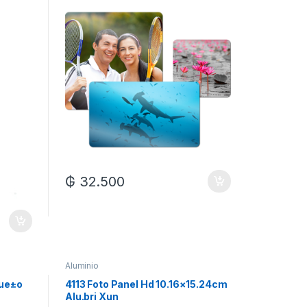
₲
32.500
Aluminio
que±o
4113 Foto Panel Hd 10.16×15.24cm
Alu.bri Xun