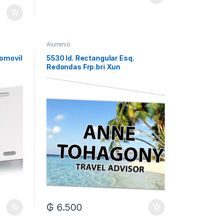
Aluminio
tomovil
5530 Id. Rectangular Esq.
Redondas Frp.bri Xun
₲
6.500