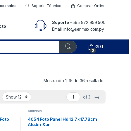
ucursales
Soporte Técnico
Comprar Online
Soporte
+595 972 959 500
cto
Email: info@serimax.com.py
₲
0
0
Mostrando 1–15 de 36 resultados
→
of 3
Aluminio
Foto
4054 Foto Panel Hd 12.7×17.78cm
Alu.bri Xun