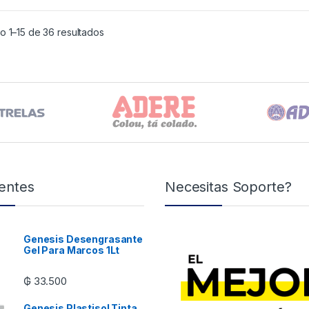
o 1–15 de 36 resultados
entes
Necesitas Soporte?
Genesis Desengrasante
Gel Para Marcos 1Lt
₲
33.500
Genesis Plastisol Tinta