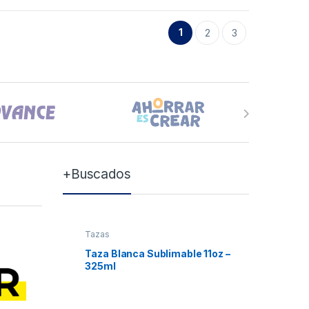
1
2
3
+Buscados
Tazas
Tazas
Taza Blanca Sublimable 11oz –
Taza Bla
325ml
Xum
₲
7.0