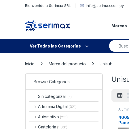
Skip to navigation
Skip to content
Bienvenido a Serimax SRL
info@serimax.com.py
Marcas
Ver Todas las Categorías
Inicio
Marca del producto
Unisub
Unis
Browse Categories
Sin categorizar
(4)
Artesania Digital
(321)
Alumin
Automotivo
4005
(215)
Panel
Carteleria
(1.031)