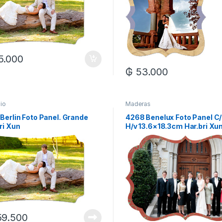
5.000
₲
53.000
io
Maderas
Berlin Foto Panel. Grande
4268 Benelux Foto Panel C
ri Xun
H/v 13.6×18.3cm Har.bri Xu
59.500