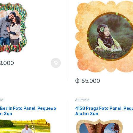
9.000
₲
55.000
io
Aluminio
Berlin Foto Panel. Peque±o
4158 Praga Foto Panel. Pe
ri Xun
Alu.bri Xun