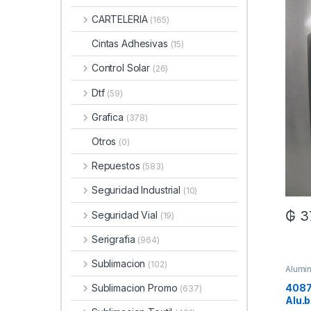
CARTELERIA
(165)
Cintas Adhesivas
(15)
Control Solar
(26)
Dtf
(59)
Grafica
(378)
Otros
(0)
Repuestos
(583)
Seguridad Industrial
(10)
₲
3
Seguridad Vial
(19)
Serigrafia
(964)
Sublimacion
(102)
Alumin
4087
Sublimacion Promo
(637)
Alu.b