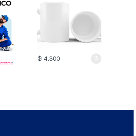
₲
4.300