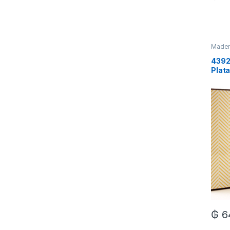
Mader
4392
Plata
₲
6