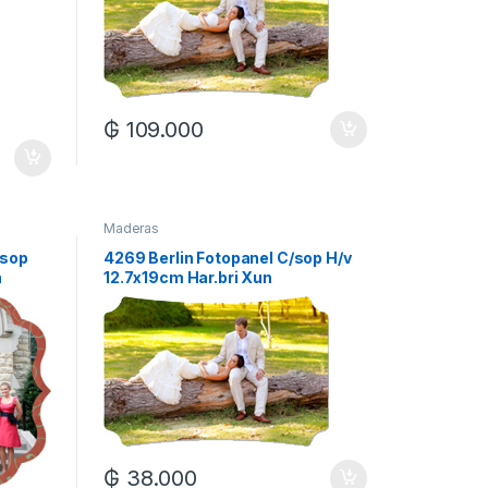
₲
109.000
Maderas
/sop
4269 Berlin Fotopanel C/sop H/v
n
12.7x19cm Har.bri Xun
₲
38.000