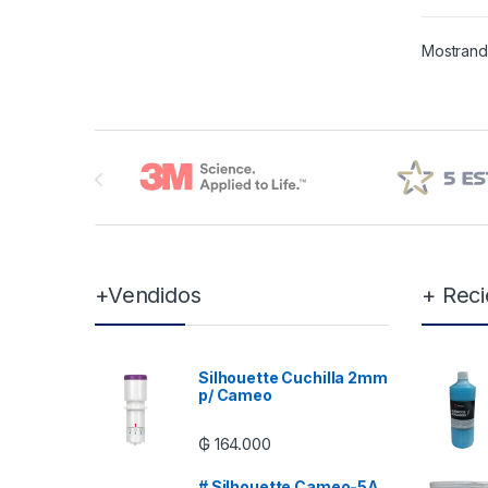
Mostrand
Brands Carousel
+Vendidos
+ Reci
Silhouette Cuchilla 2mm
p/ Cameo
₲
164.000
# Silhouette Cameo-5A