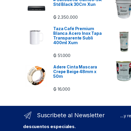
Std Black 30Cm Xun
₲
2.350.000
Taza Café Premium
Blanca Acero Inox Tapa
Transparente Subli
400ml Xum
₲
51.000
Adere Cinta Mascara
Crepe Beige 48mm x
50m
₲
16.000
Suscribete al Newsletter
...y 
descuentos especiales.