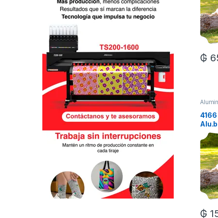
₲
6
Alumin
4166 
Alu.b
₲
1