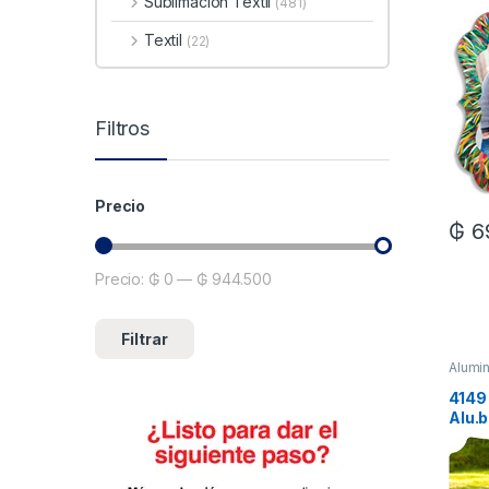
Sublimacion Textil
(481)
Textil
(22)
Filtros
Precio
₲
6
Precio:
₲ 0
—
₲ 944.500
Precio mínimo
Precio máximo
Filtrar
Alumin
4149 
Alu.b