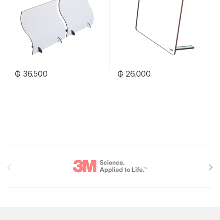
₲
36.500
₲
26.000
Brands Carousel