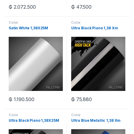
₲
2.072.500
₲
47.500
Color
Color
Satin White 1,38X25M
Ultra Black Piano 1,38 Xm
₲
1.190.500
₲
75.880
Color
Color
Ultra Black Piano 1,38X25M
Ultra Blue Metallic 1,38 Xm