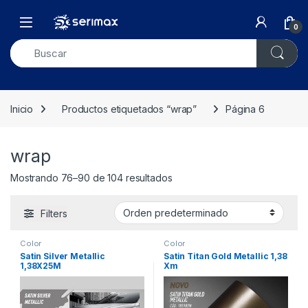
Skip to navigation
Skip to content
Open
0
Inicio
Productos etiquetados “wrap”
Página 6
wrap
Mostrando 76–90 de 104 resultados
Filters
Color
Color
Satin Silver Metallic
Satin Titan Gold Metallic 1,38
1,38X25M
Xm