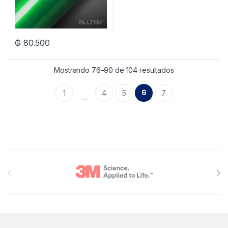
₲
80.500
Mostrando 76–90 de 104 resultados
6
1
4
5
7
…
Brands Carousel