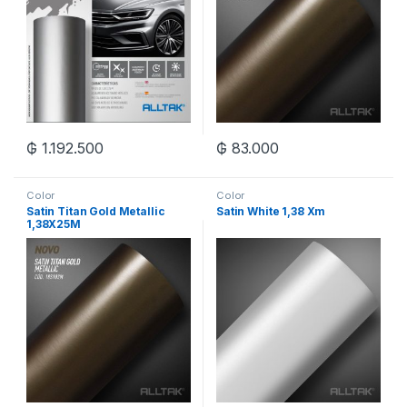
₲
1.192.500
₲
83.000
Color
Color
Satin Titan Gold Metallic
Satin White 1,38 Xm
1,38X25M