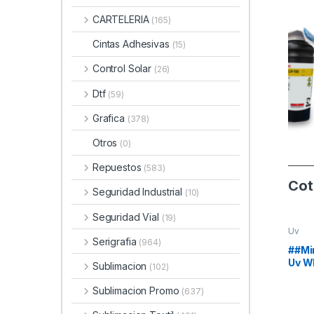
CARTELERIA
(165)
Cintas Adhesivas
(15)
Control Solar
(26)
Dtf
(59)
Grafica
(378)
Otros
(0)
Repuestos
(583)
Cot
Seguridad Industrial
(10)
Seguridad Vial
(19)
Uv
Serigrafia
(964)
##Mim
Uv Wh
Sublimacion
(102)
Sublimacion Promo
(637)