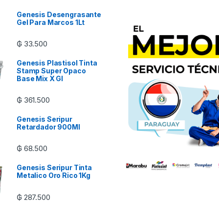
Genesis Desengrasante
Gel Para Marcos 1Lt
₲
33.500
Genesis Plastisol Tinta
Stamp Super Opaco
Base Mix X Gl
₲
361.500
Genesis Seripur
Retardador 900Ml
₲
68.500
Genesis Seripur Tinta
Metalico Oro Rico 1Kg
₲
287.500