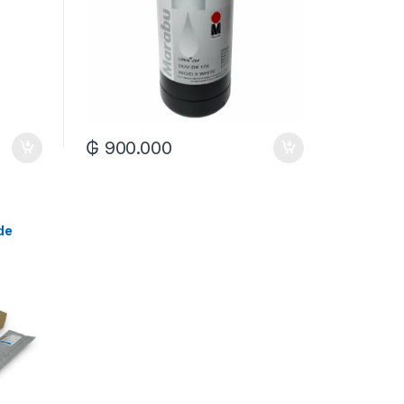
₲
900.000
de