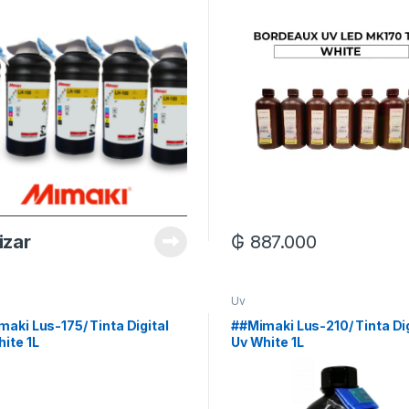
izar
₲
887.000
Uv
aki Lus-175/ Tinta Digital
##Mimaki Lus-210/ Tinta Dig
ite 1L
Uv White 1L