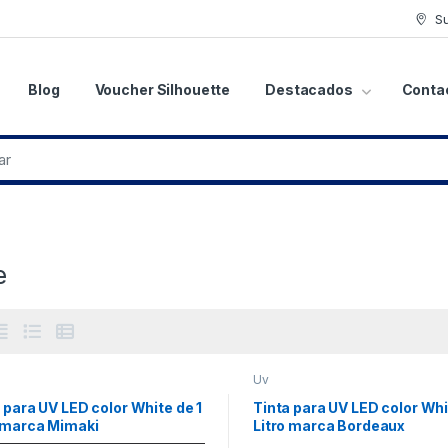
S
Blog
Voucher Silhouette
Destacados
Conta
e
Uv
 para UV LED color White de 1
Tinta para UV LED color Whi
o marca Mimaki
Litro marca Bordeaux