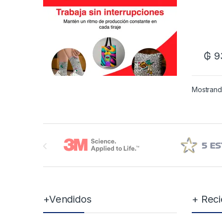
₲
9
Mostrando
Brands Carousel
+Vendidos
+ Reci