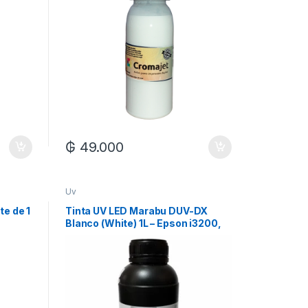
₲
49.000
Uv
te de 1
Tinta UV LED Marabu DUV-DX
Blanco (White) 1L – Epson i3200,
XP600 y Ricoh GH2220