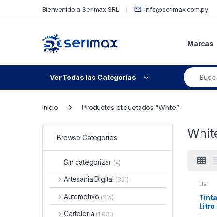
Skip to navigation
Skip to content
Bienvenido a Serimax SRL
info@serimax.com.py
Marcas
Ver Todas las Categorías
Inicio
Productos etiquetados “White”
Whit
Browse Categories
Sin categorizar
(4)
Artesania Digital
(321)
Uv
Automotivo
Tinta
(215)
Litr
Carteleria
(1.031)