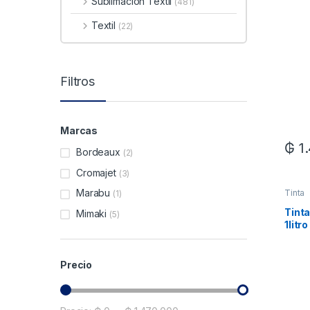
Sublimacion Textil
(481)
Textil
(22)
Filtros
Marcas
₲
1
Bordeaux
(2)
Cromajet
(3)
Marabu
Tinta
(1)
Tinta
Mimaki
(5)
1litr
Precio