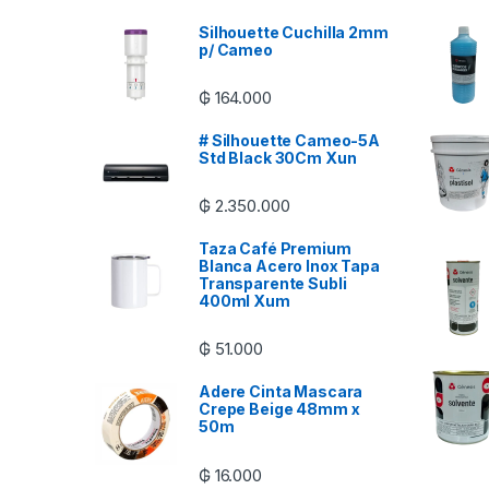
Silhouette Cuchilla 2mm
p/ Cameo
₲
164.000
# Silhouette Cameo-5A
Std Black 30Cm Xun
₲
2.350.000
Taza Café Premium
Blanca Acero Inox Tapa
Transparente Subli
400ml Xum
₲
51.000
Adere Cinta Mascara
Crepe Beige 48mm x
50m
₲
16.000