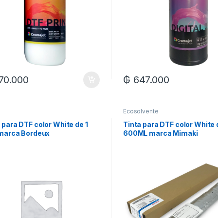
70.000
₲
647.000
Ecosolvente
 para DTF color White de 1
Tinta para DTF color White 
 marca Bordeux
600ML marca Mimaki