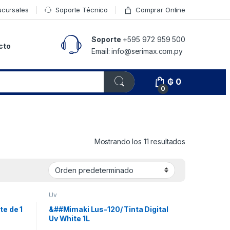
ucursales
Soporte Técnico
Comprar Online
Soporte
+595 972 959 500
cto
Email: info@serimax.com.py
₲
0
0
Mostrando los 11 resultados
Uv
te de 1
&##Mimaki Lus-120/ Tinta Digital
Uv White 1L