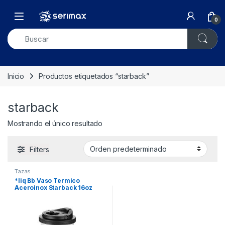
Skip to navigation
Skip to content
Open
0
Inicio
Productos etiquetados “starback”
starback
Mostrando el único resultado
Filters
Tazas
*liq Bb Vaso Termico
Aceroinox Starback 16oz
Sublim Xun