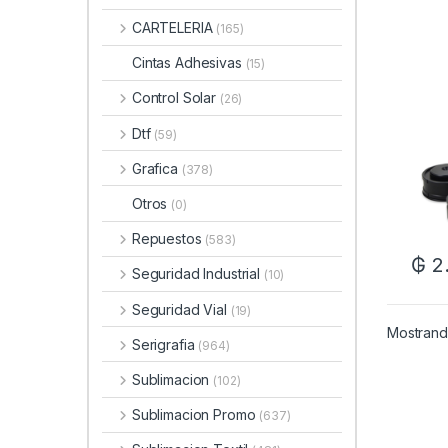
CARTELERIA
(165)
Cintas Adhesivas
(15)
Control Solar
(26)
Dtf
(59)
Grafica
(378)
Otros
(0)
Repuestos
(583)
₲
2
Seguridad Industrial
(10)
Seguridad Vial
(19)
Mostrando
Serigrafia
(964)
Sublimacion
(102)
Sublimacion Promo
(637)