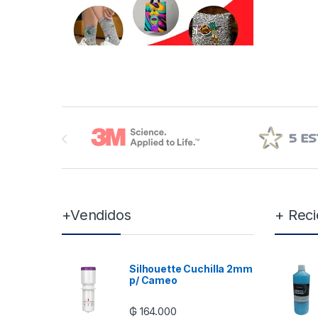
Brands Carousel
+Vendidos
+ Reci
Silhouette Cuchilla 2mm
p/ Cameo
₲
164.000