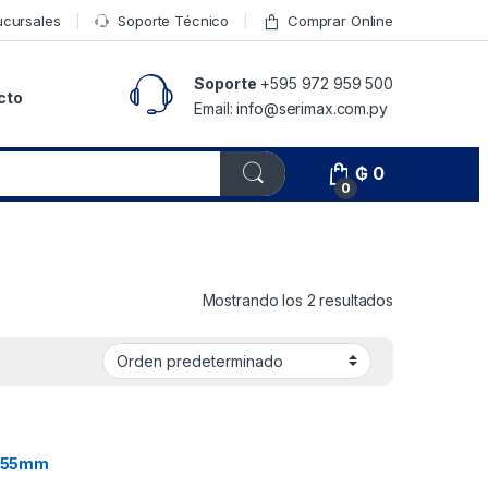
ucursales
Soporte Técnico
Comprar Online
Soporte
+595 972 959 500
cto
Email: info@serimax.com.py
₲
0
0
Mostrando los 2 resultados
a 55mm