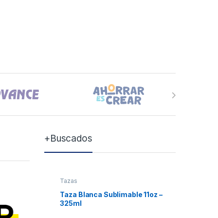
+Buscados
Tazas
Tazas
Taza Blanca Sublimable 11oz –
Taza Bla
325ml
Xum