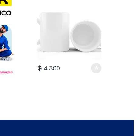
₲
7.0
₲
4.300