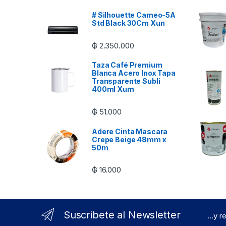
# Silhouette Cameo-5A
Std Black 30Cm Xun
₲
2.350.000
Taza Café Premium
Blanca Acero Inox Tapa
Transparente Subli
400ml Xum
₲
51.000
Adere Cinta Mascara
Crepe Beige 48mm x
50m
₲
16.000
Suscribete al Newsletter
...y 