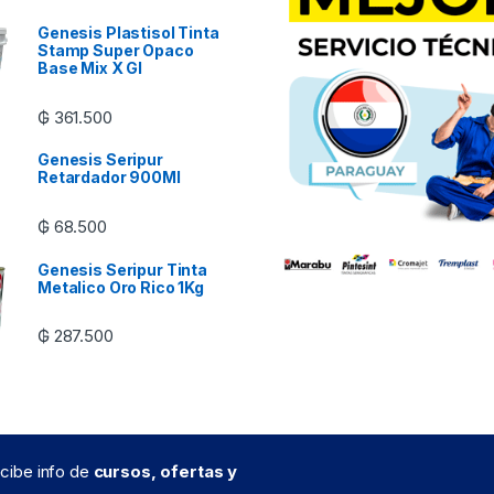
Genesis Plastisol Tinta
Stamp Super Opaco
Base Mix X Gl
₲
361.500
Genesis Seripur
Retardador 900Ml
₲
68.500
Genesis Seripur Tinta
Metalico Oro Rico 1Kg
₲
287.500
recibe info de
cursos, ofertas y