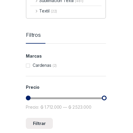
Sublimacion Textil
(481)
Textil
(22)
Filtros
Marcas
Cardenas
(2)
Precio
Precio:
₲ 1.712.000
—
₲ 2.523.000
Precio mínimo
Precio máximo
Filtrar