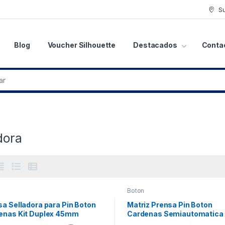
S
Blog
Voucher Silhouette
Destacados
Conta
dora
Boton
a Selladora para Pin Boton
Matriz Prensa Pin Boton
enas Kit Duplex 45mm
Cardenas Semiautomatic