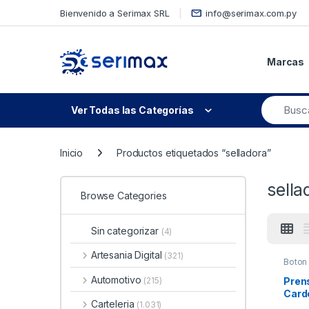
Skip to navigation
Skip to content
Bienvenido a Serimax SRL
info@serimax.com.py
Marcas
Ver Todas las Categorías
Inicio
Productos etiquetados “selladora”
sella
Browse Categories
Sin categorizar
(4)
Artesania Digital
(321)
Boton
Automotivo
Prens
(215)
Card
Carteleria
(1.031)