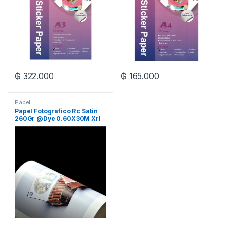
₲
322.000
₲
165.000
Papel
Papel Fotografico Rc Satin
260Gr @Dye 0.60X30M Xrl