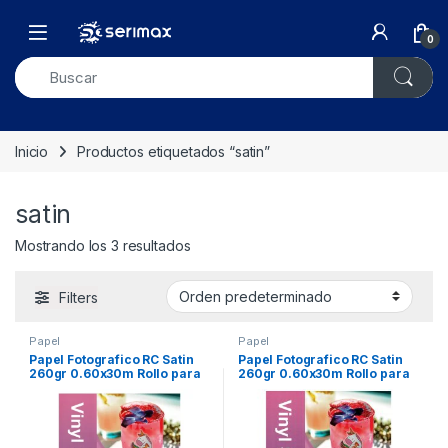
Skip to navigation
Skip to content
Open
0
Inicio
Productos etiquetados “satin”
satin
Mostrando los 3 resultados
Filters
Papel
Papel
Papel Fotografico RC Satin
Papel Fotografico RC Satin
260gr 0.60x30m Rollo para
260gr 0.60x30m Rollo para
inkjet
inkjet