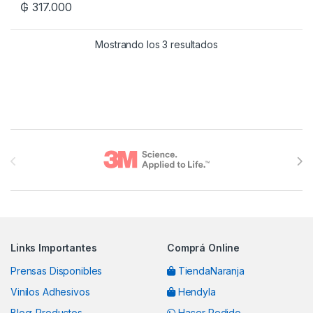
₲
317.000
Mostrando los 3 resultados
Brands Carousel
Links Importantes
Comprá Online
Prensas Disponibles
TiendaNaranja
Vinilos Adhesivos
Hendyla
Blog: Productos
Hacer Pedido