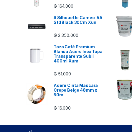
₲
164.000
# Silhouette Cameo-5A
Std Black 30Cm Xun
₲
2.350.000
Taza Café Premium
Blanca Acero Inox Tapa
Transparente Subli
400ml Xum
₲
51.000
Adere Cinta Mascara
Crepe Beige 48mm x
50m
₲
16.000