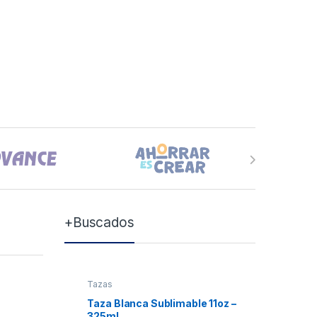
+Buscados
Tazas
Tazas
Taza Blanca Sublimable 11oz –
Taza Bla
325ml
Xum