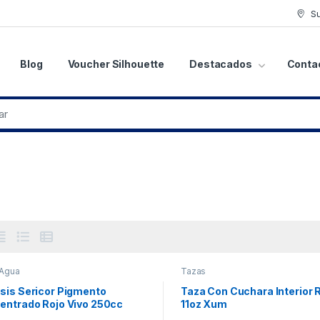
S
Blog
Voucher Silhouette
Destacados
Conta
 Agua
Tazas
sis Sericor Pigmento
Taza Con Cuchara Interior 
entrado Rojo Vivo 250cc
11oz Xum