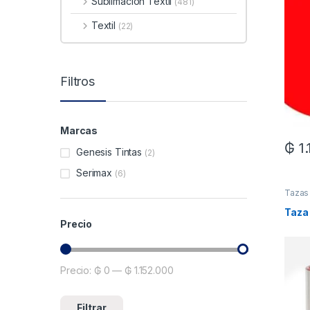
Sublimacion Textil
(481)
Textil
(22)
Filtros
Marcas
₲
1
Genesis Tintas
(2)
Serimax
(6)
Tazas
Taza 
Precio
Precio:
₲ 0
—
₲ 1.152.000
Precio mínimo
Precio máximo
Filtrar