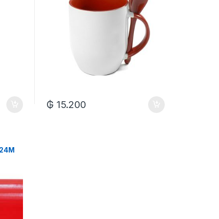
₲
15.200
1.24M