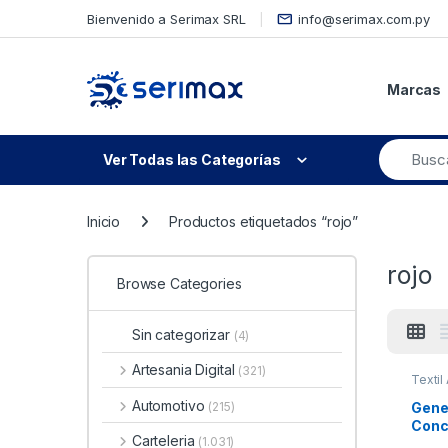
Skip to navigation
Skip to content
Bienvenido a Serimax SRL
info@serimax.com.py
Marcas
Ver Todas las Categorías
Inicio
Productos etiquetados “rojo”
rojo
Browse Categories
Sin categorizar
(4)
Artesania Digital
(321)
Textil
Automotivo
Gene
(215)
Conc
Carteleria
(1.031)