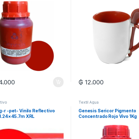
4.000
₲
12.000
tivo
Textil Agua
-r -pet- Vinilo Reflectivo
Genesis Sericor Pigmento
 1.24×45.7m XRL
Concentrado Rojo Vivo 1Kg