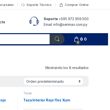
ucursales
Soporte Técnico
Comprar Online
Soporte
+595 972 959 500
cto
Email: info@serimax.com.py
₲
0
0
Mostrando los 8 resultados
Tazas
Rojo
Taza Interior Rojo 11oz Xum