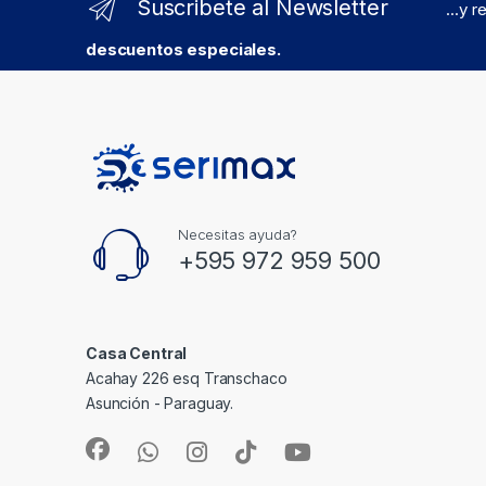
Suscribete al Newsletter
...y 
descuentos especiales.
Necesitas ayuda?
+595 972 959 500
Casa Central
Acahay 226 esq Transchaco
Asunción - Paraguay.