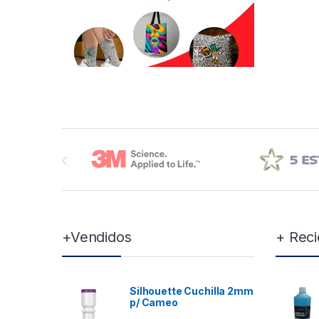
Brands Carousel
+Vendidos
+ Reci
Silhouette Cuchilla 2mm
p/ Cameo