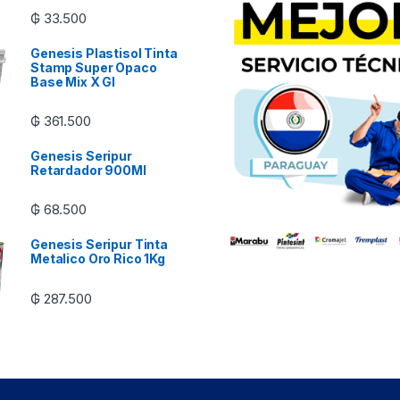
₲
33.500
Genesis Plastisol Tinta
Stamp Super Opaco
Base Mix X Gl
₲
361.500
Genesis Seripur
Retardador 900Ml
₲
68.500
Genesis Seripur Tinta
Metalico Oro Rico 1Kg
₲
287.500