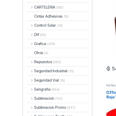
CARTELERIA
(165)
Cintas Adhesivas
(15)
Control Solar
(26)
Dtf
(59)
Grafica
(378)
Otros
(0)
Repuestos
(583)
₲
5
Seguridad Industrial
(10)
Seguridad Vial
(19)
Reflec
Serigrafia
(964)
D31cg
Rojo
Sublimacion
(102)
Sublimacion Promo
(637)