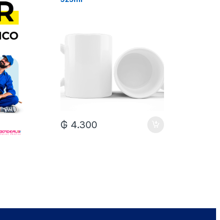
₲
7.0
₲
4.300