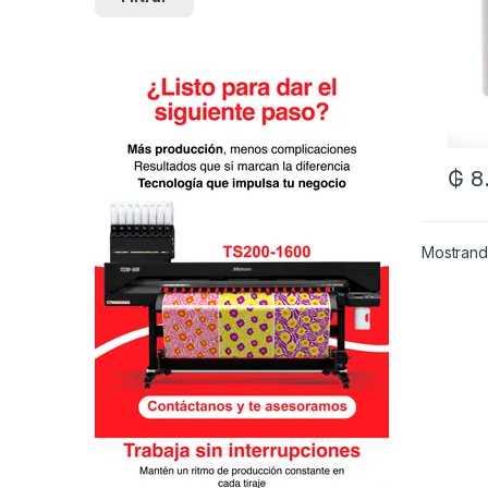
₲
8
Mostrand