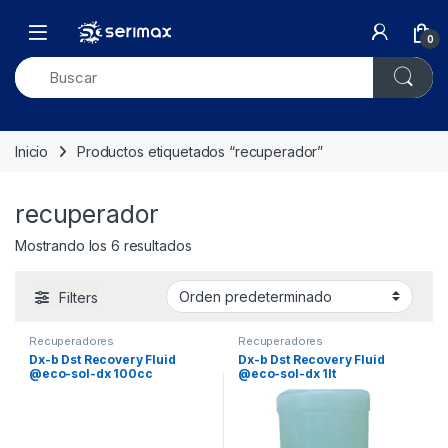
Skip to navigation
Skip to content
Open
0
Inicio
Productos etiquetados “recuperador”
recuperador
Mostrando los 6 resultados
Filters
Recuperadores
Recuperadores
Dx-b Dst Recovery Fluid
Dx-b Dst Recovery Fluid
@eco-sol-dx 100cc
@eco-sol-dx 1lt