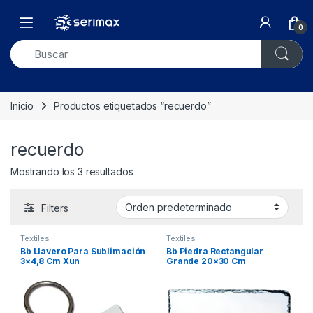
Skip to navigation
Skip to content
Open
0
Inicio
Productos etiquetados “recuerdo”
recuerdo
Mostrando los 3 resultados
Filters
Textiles
Textiles
Bb Llavero Para Sublimación
Bb Piedra Rectangular
3×4,8 Cm Xun
Grande 20×30 Cm