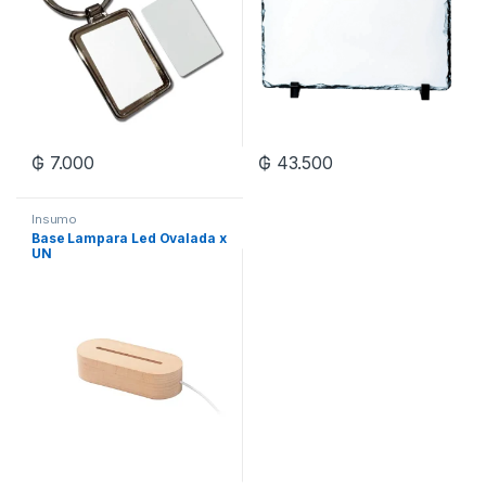
₲
7.000
₲
43.500
Insumo
Base Lampara Led Ovalada x
UN