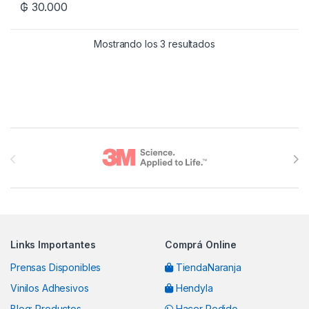
₲
30.000
Mostrando los 3 resultados
Brands Carousel
Links Importantes
Comprá Online
Prensas Disponibles
TiendaNaranja
Vinilos Adhesivos
Hendyla
Blog: Productos
Hacer Pedido