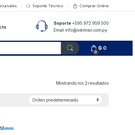
ucursales
Soporte Técnico
Comprar Online
Soporte
+595 972 959 500
cto
Email: info@serimax.com.py
₲
0
0
Mostrando los 2 resultados
a 55mm