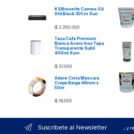
# Silhouette Cameo-5A
Std Black 30Cm Xun
₲
2.350.000
Taza Café Premium
Blanca Acero Inox Tapa
Transparente Subli
400ml Xum
₲
51.000
Adere Cinta Mascara
Crepe Beige 48mm x
50m
₲
16.000
Suscribete al Newsletter
...y 