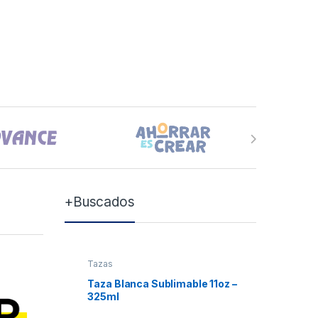
+Buscados
Tazas
Tazas
Taza Blanca Sublimable 11oz –
Taza Bla
325ml
Xum