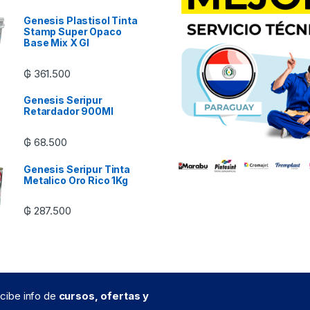
Genesis Plastisol Tinta
Stamp Super Opaco
Base Mix X Gl
₲
361.500
Genesis Seripur
Retardador 900Ml
₲
68.500
Genesis Seripur Tinta
Metalico Oro Rico 1Kg
₲
287.500
recibe info de
cursos, ofertas y