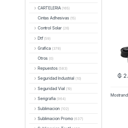
CARTELERIA
(165)
Cintas Adhesivas
(15)
Control Solar
(26)
Dtf
(59)
Grafica
(378)
Otros
(0)
Repuestos
(583)
₲
2
Seguridad Industrial
(10)
Seguridad Vial
(19)
Mostrando
Serigrafia
(964)
Sublimacion
(102)
Sublimacion Promo
(637)