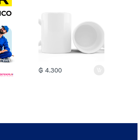
₲
7.0
₲
4.300