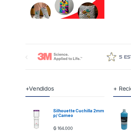
Brands Carousel
+Vendidos
+ Reci
Silhouette Cuchilla 2mm
p/ Cameo
₲
164.000