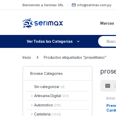
Skip to navigation
Skip to content
Bienvenido a Serimax SRL
info@serimax.com.py
Marcas
Ver Todas las Categorías
Inicio
Productos etiquetados “proselitismo”
prose
Browse Categories
Sin categorizar
(4)
Artesania Digital
(321)
Boton
Automotivo
Prens
(215)
Card
Carteleria
(1.031)