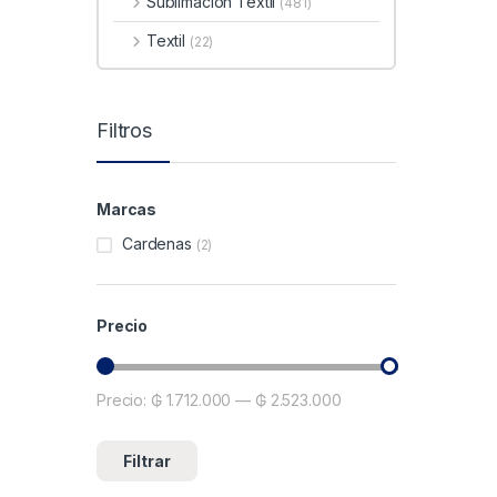
Sublimacion Textil
(481)
Textil
(22)
Filtros
Marcas
Cardenas
(2)
Precio
Precio:
₲ 1.712.000
—
₲ 2.523.000
Precio mínimo
Precio máximo
Filtrar