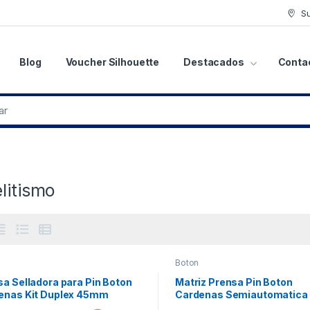
S
Blog
Voucher Silhouette
Destacados
Conta
litismo
Boton
a Selladora para Pin Boton
Matriz Prensa Pin Boton
enas Kit Duplex 45mm
Cardenas Semiautomatic