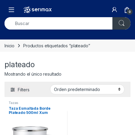
Skip to navigation
Skip to content
Open
0
Inicio
Productos etiquetados “plateado”
plateado
Mostrando el único resultado
Filters
Tazas
Taza Esmaltada Borde
Plateado 500ml Xum