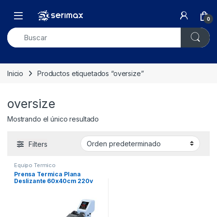
Skip to navigation
Skip to content
Open
0
Inicio
Productos etiquetados “oversize”
oversize
Mostrando el único resultado
Filters
Equipo Termico
Prensa Termica Plana
Deslizante 60x40cm 220v
Xun