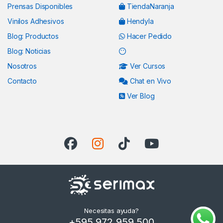
Prensas Disponibles
TiendaNaranja
Vinilos Adhesivos
Hendyla
Blog: Productos
Hacer Pedido
Blog: Noticias
Nosotros
Ver Cursos
Contacto
Chat en Vivo
Ver Blog
Necesitas ayuda?
+595 972 959 500