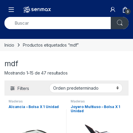
Skip to navigation
Skip to content
Open
0
Inicio
Productos etiquetados “mdf”
mdf
Mostrando 1–15 de 47 resultados
Filters
Maderas
Maderas
Alcancia – Bolsa X 1 Unidad
Joyero Multiuso – Bolsa X 1
Unidad