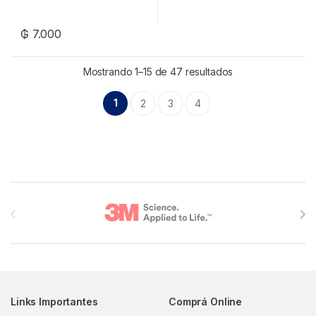
₲
7.000
Mostrando 1–15 de 47 resultados
1
2
3
4
Brands Carousel
Links Importantes
Comprá Online