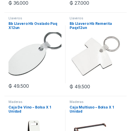
₲
36.000
₲
27.000
Llaveros
Llaveros
Bb Llavero Hb Ovalado Paq
Bb Llavero Hb Remerita
X12un
Paqx12un
₲
49.500
₲
49.500
Maderas
Maderas
Caja De Vino – Bolsa X 1
Caja Multiuso – Bolsa X 1
Unidad
Unidad