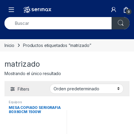
Skip to navigation
Skip to content
Open
0
Inicio
Productos etiquetados “matrizado”
matrizado
Mostrando el único resultado
Filters
Equipos
MESA COPIADO SERIGRAFIA
80X60CM 1500W