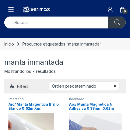
Skip to navigation
Skip to content
Open
0
Inicio
Productos etiquetados “manta inmantada”
manta inmantada
Mostrando los 7 resultados
Filters
Imantado
Imantado
Aic/ Manta Magentica Brillo
Aic/ Manta Magnetica N
Blanco 0.62m Xml
Adhesiva 0.38mm 0.62m
Xml