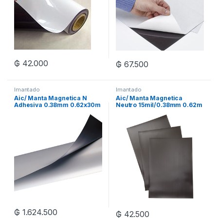
₲
42.000
₲
67.500
Imantado
Imantado
Aic/ Manta Magnetica N
Aic/ Manta Magnetica
Adhesiva 0.38mm 0.62x30m
Neutro 15mil/0.38mm 0.62m
Xrl
Xml
₲
1.624.500
₲
42.500