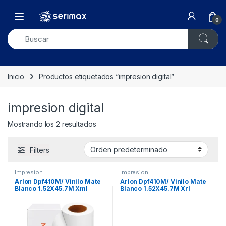
Skip to navigation
Skip to content
Open
0
Inicio
Productos etiquetados “impresion digital”
impresion digital
Mostrando los 2 resultados
Filters
Impresion
Impresion
Arlon Dpf410M/ Vinilo Mate
Arlon Dpf410M/ Vinilo Mate
Blanco 1.52X45.7M Xml
Blanco 1.52X45.7M Xrl