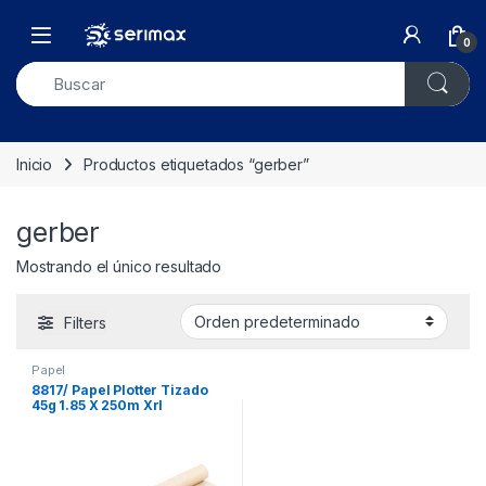
Skip to navigation
Skip to content
Open
0
Inicio
Productos etiquetados “gerber”
gerber
Mostrando el único resultado
Filters
Papel
8817/ Papel Plotter Tizado
45g 1.85 X 250m Xrl