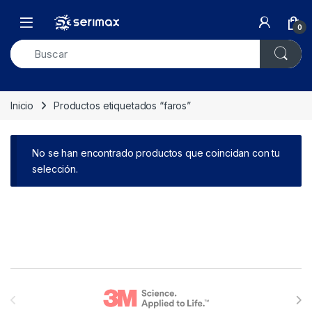
Skip to navigation
Skip to content
Open
0
Inicio
Productos etiquetados “faros”
No se han encontrado productos que coincidan con tu
selección.
Brands Carousel