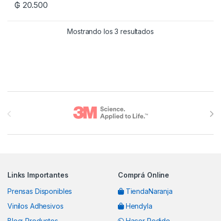
₲
20.500
Mostrando los 3 resultados
Brands Carousel
Links Importantes
Comprá Online
Prensas Disponibles
TiendaNaranja
Vinilos Adhesivos
Hendyla
Blog: Productos
Hacer Pedido