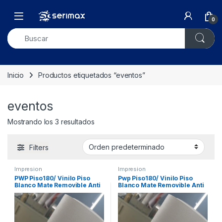
Skip to navigation
Skip to content
Open
0
Inicio
Productos etiquetados “eventos”
eventos
Mostrando los 3 resultados
Filters
Impresion
Impresion
PWP Piso180/ Vinilo Piso
Pwp Piso180/ Vinilo Piso
Blanco Mate Removible Anti
Blanco Mate Removible Anti
Slip Eventos 1,37 X 50m Xrl
Slip Eventos 1,37 X ML