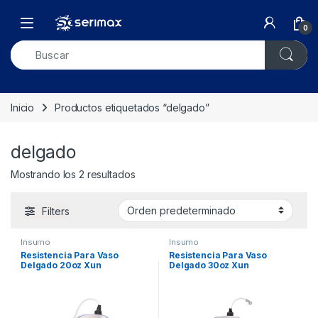
Skip to navigation
Skip to content
Open
0
Inicio
Productos etiquetados “delgado”
delgado
Mostrando los 2 resultados
Filters
Insumo
Insumo
Resistencia Para Vaso
Resistencia Para Vaso
Delgado 20oz Xun
Delgado 30oz Xun