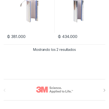
₲
381.000
₲
434.000
Mostrando los 2 resultados
Brands Carousel