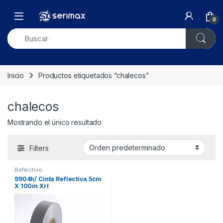
Skip to navigation
Skip to content
Open
0
Inicio
Productos etiquetados “chalecos”
chalecos
Mostrando el único resultado
Filters
Reflectivo
9904h/ Cinta Reflectiva 5cm
X 100m Xrl