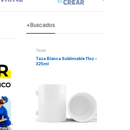
+Buscados
Tazas
Tazas
Taza Blanca Sublimable 11oz –
Taza Bla
325ml
Xum
₲
7.0