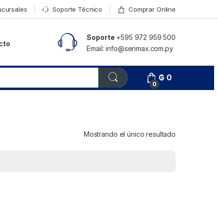
ucursales
Soporte Técnico
Comprar Online
Soporte
+595 972 959 500
cto
Email: info@serimax.com.py
₲
0
0
Mostrando el único resultado