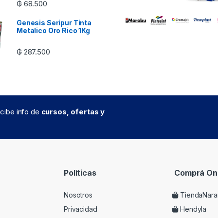
₲
68.500
Genesis Seripur Tinta
Metalico Oro Rico 1Kg
₲
287.500
recibe info de
cursos, ofertas y
Políticas
Comprá Onl
Nosotros
TiendaNara
Privacidad
Hendyla