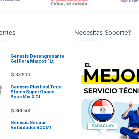
entes
Necesitas Soporte?
Genesis Desengrasante
Gel Para Marcos 1Lt
₲
33.500
Genesis Plastisol Tinta
Stamp Super Opaco
Base Mix X Gl
₲
361.500
Genesis Seripur
Retardador 900Ml