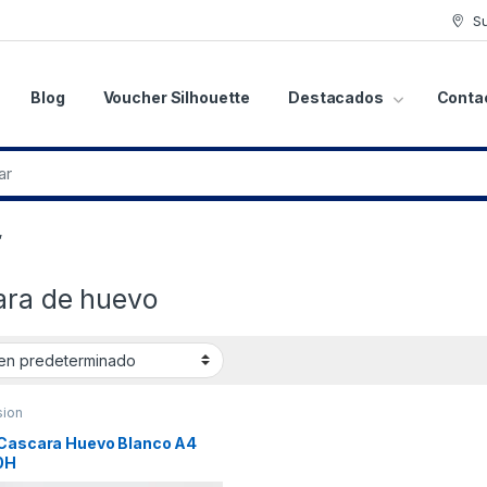
S
Blog
Voucher Silhouette
Destacados
Conta
”
ara de huevo
sion
 Cascara Huevo Blanco A4
0H