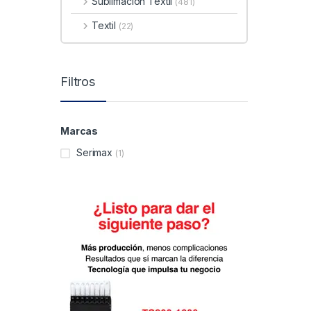
Sublimacion Textil
(481)
Textil
(22)
Filtros
Marcas
Serimax
(1)