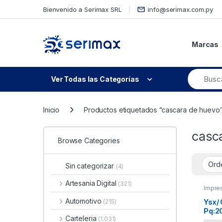
Skip to navigation
Skip to content
Bienvenido a Serimax SRL
info@serimax.com.py
Marcas
Ver Todas las Categorías
Inicio
Productos etiquetados “cascara de huevo
casc
Browse Categories
Sin categorizar
(4)
Artesania Digital
(321)
Impre
Automotivo
Ysx/
(215)
Pq:2
Carteleria
(1.031)