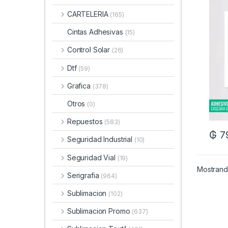
CARTELERIA
(165)
Cintas Adhesivas
(15)
Control Solar
(26)
Dtf
(59)
Grafica
(378)
Otros
(0)
Repuestos
(583)
₲
7
Seguridad Industrial
(10)
Seguridad Vial
(19)
Mostrando
Serigrafia
(964)
Sublimacion
(102)
Sublimacion Promo
(637)