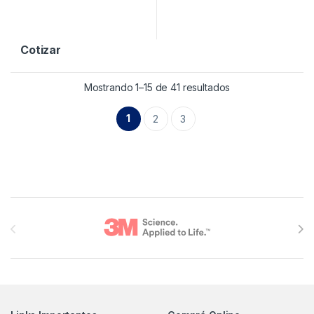
Cotizar
Mostrando 1–15 de 41 resultados
1
2
3
Brands Carousel