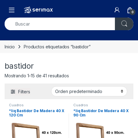
Skip to navigation
Skip to content
Open
0
Inicio
Productos etiquetados “bastidor”
bastidor
Mostrando 1–15 de 41 resultados
Filters
Cuadros
Cuadros
*liq Bastidor De Madera 40 X
*liq Bastidor De Madera 40 X
120 Cm
90 Cm