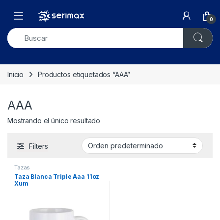
Skip to navigation
Skip to content
Open
0
Inicio
Productos etiquetados “AAA”
AAA
Mostrando el único resultado
Filters
Tazas
Taza Blanca Triple Aaa 11oz
Xum