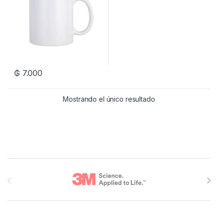
₲
7.000
Mostrando el único resultado
Brands Carousel