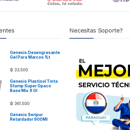
entes
Necesitas Soporte?
Genesis Desengrasante
Gel Para Marcos 1Lt
₲
33.500
Genesis Plastisol Tinta
Stamp Super Opaco
Base Mix X Gl
₲
361.500
Genesis Seripur
Retardador 900Ml