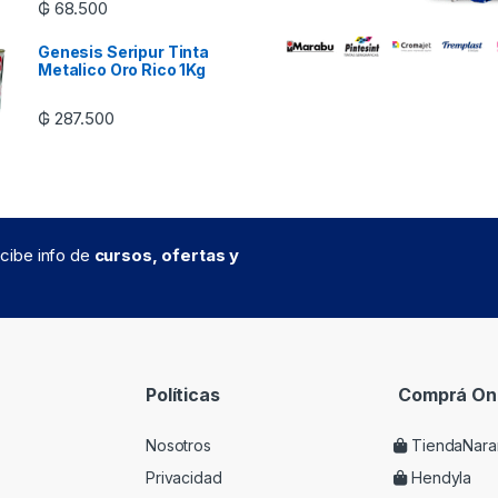
₲
68.500
Genesis Seripur Tinta
Metalico Oro Rico 1Kg
₲
287.500
recibe info de
cursos, ofertas y
Políticas
Comprá Onl
Nosotros
TiendaNara
Privacidad
Hendyla