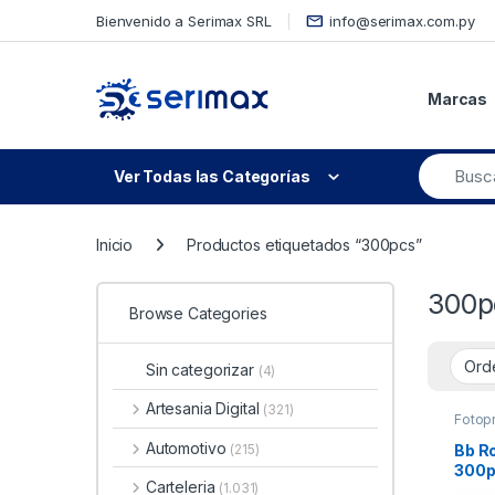
Skip to navigation
Skip to content
Bienvenido a Serimax SRL
info@serimax.com.py
Marcas
Ver Todas las Categorías
Inicio
Productos etiquetados “300pcs”
300p
Browse Categories
Sin categorizar
(4)
Artesania Digital
(321)
Fotop
Automotivo
Bb R
(215)
300p
Carteleria
(1.031)