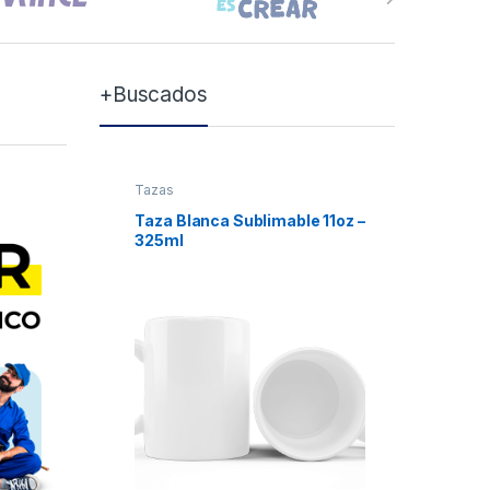
+Buscados
Tazas
Tazas
Taza Blanca Sublimable 11oz –
Taza Bla
325ml
Xum
₲
7.0