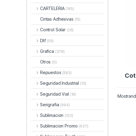
CARTELERIA
(165)
Cintas Adhesivas
(15)
Control Solar
(26)
Dtf
(59)
Grafica
(378)
Otros
(0)
Repuestos
(583)
Cot
Seguridad Industrial
(10)
Seguridad Vial
(19)
Mostrando
Serigrafia
(964)
Sublimacion
(102)
Sublimacion Promo
(637)