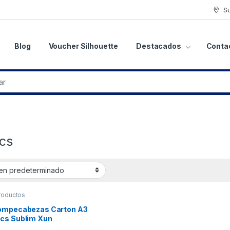
S
Blog
Voucher Silhouette
Destacados
Conta
cs
roductos
ompecabezas Carton A3
cs Sublim Xun