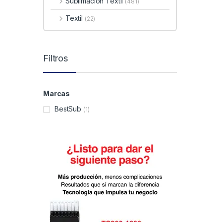
Sublimacion Textil
(481)
Textil
(22)
Filtros
Marcas
BestSub
(1)