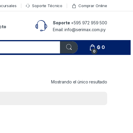
ucursales
Soporte Técnico
Comprar Online
Soporte
+595 972 959 500
cto
Email: info@serimax.com.py
₲
0
0
Mostrando el único resultado