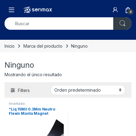
Skip to navigation
Skip to content
Open
0
Inicio
Marca del producto
Ninguno
Ninguno
Mostrando el único resultado
Filters
Imantado
*Liq 15Mil 0.3Mm Neutro
Flexm Manta Magnet
62Cmxml