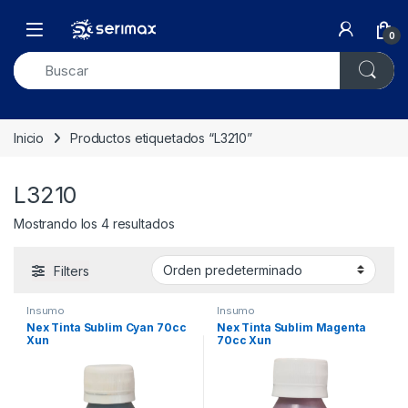
Skip to navigation
Skip to content
Open
0
Inicio
Productos etiquetados “L3210”
L3210
Mostrando los 4 resultados
Filters
Insumo
Insumo
Nex Tinta Sublim Cyan 70cc
Nex Tinta Sublim Magenta
Xun
70cc Xun