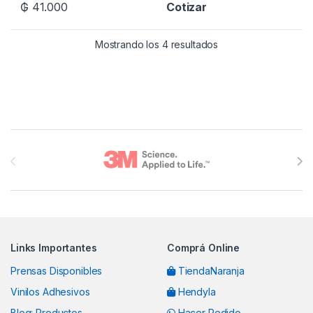
₲
41.000
Cotizar
Mostrando los 4 resultados
Brands Carousel
Links Importantes
Comprá Online
Prensas Disponibles
TiendaNaranja
Vinilos Adhesivos
Hendyla
Blog: Productos
Hacer Pedido