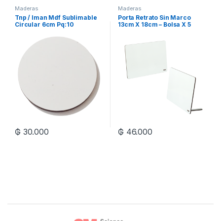
Maderas
Maderas
Tnp / Iman Mdf Sublimable
Porta Retrato Sin Marco
Circular 6cm Pq:10
13cm X 18cm – Bolsa X 5
Unidades
₲
30.000
₲
46.000
Brands Carousel