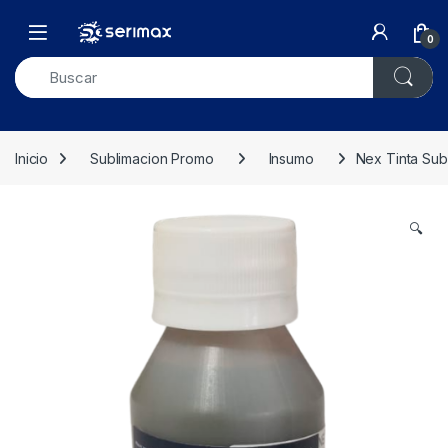
Skip to navigation
Skip to content
Open
0
Inicio
Sublimacion Promo
Insumo
Nex Tinta Sub
🔍