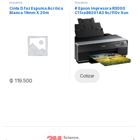
Insumo
Insumo
Cinta D.faz Espuma Acrilica
# Epson Impresora R3000
Blanca 19mm X 20m
C11ca86201 A3 9c/110v Xun
Cotizar
₲
119.500
Brands Carousel