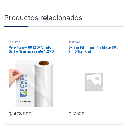
Productos relacionados
Insumo
Insumo
Pwp Ftsav-80120/ Vinilo
S-film Film.lam Fri Mate 80u
Brillo Transparente 1,27 X
3in 94cmxml
50M Xrl
₲
408.500
₲
7.500