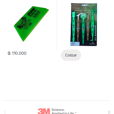
₲
110.000
Cotizar
Brands Carousel