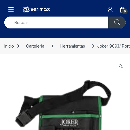
Skip to navigation
Skip to content
Open
0
Inicio
Carteleria
Herramientas
Joker 9093/ Port
🔍