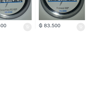
500
₲
83.500