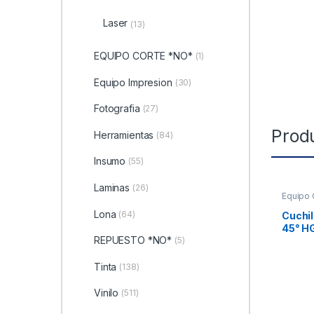
Laser
(13)
EQUIPO CORTE *NO*
(1)
Equipo Impresion
(30)
Fotografia
(27)
Prod
Herramientas
(84)
Insumo
(55)
Laminas
(26)
Equipo 
Lona
(64)
Cuchil
45° H
REPUESTO *NO*
(5)
Tinta
(138)
Vinilo
(511)