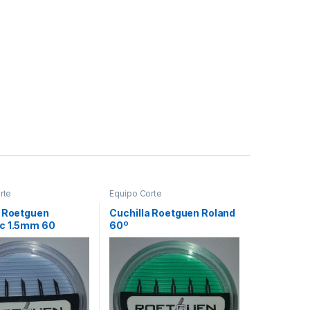
rte
Equipo Corte
a Roetguen
Cuchilla Roetguen Roland
c 1.5mm 60
60º