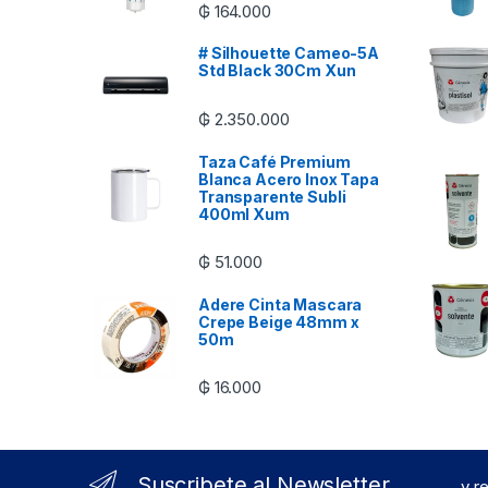
₲
164.000
# Silhouette Cameo-5A
Std Black 30Cm Xun
₲
2.350.000
Taza Café Premium
Blanca Acero Inox Tapa
Transparente Subli
400ml Xum
₲
51.000
Adere Cinta Mascara
Crepe Beige 48mm x
50m
₲
16.000
Suscribete al Newsletter
...y 