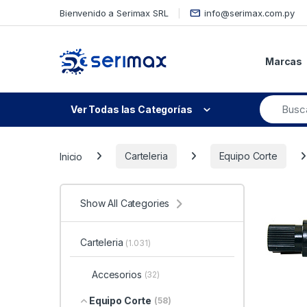
Skip to navigation
Skip to content
Bienvenido a Serimax SRL
info@serimax.com.py
Marcas
Ver Todas las Categorías
Inicio
Carteleria
Equipo Corte
Show All Categories
Carteleria
(1.031)
Accesorios
(32)
Equipo Corte
(58)