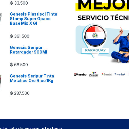
₲
33.500
Genesis Plastisol Tinta
Stamp Super Opaco
Base Mix X Gl
₲
361.500
Genesis Seripur
Retardador 900Ml
₲
68.500
Genesis Seripur Tinta
Metalico Oro Rico 1Kg
₲
287.500
recibe info de
cursos, ofertas y