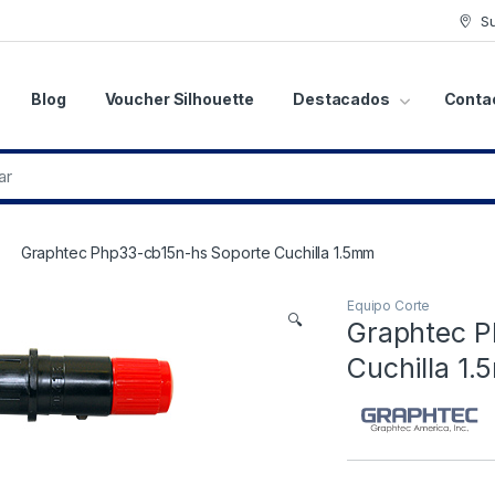
S
Blog
Voucher Silhouette
Destacados
Conta
Graphtec Php33-cb15n-hs Soporte Cuchilla 1.5mm
Equipo Corte
🔍
Graphtec P
Cuchilla 1