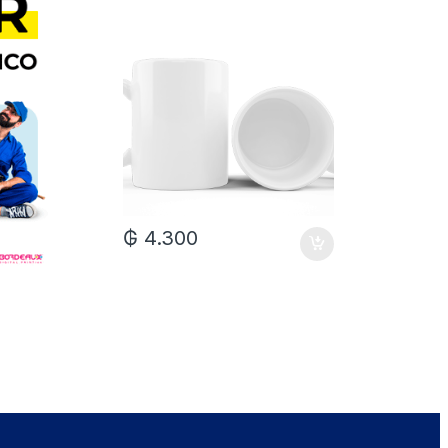
₲
4.300
₲
7.0