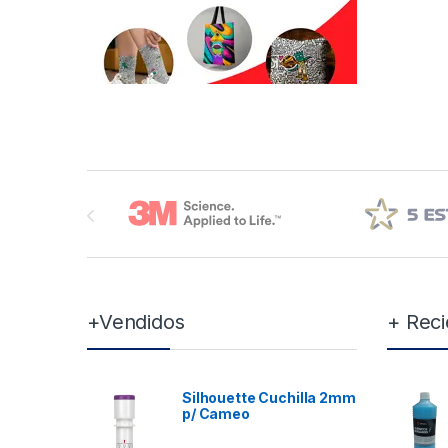
Brands Carousel
+Vendidos
+ Reci
Silhouette Cuchilla 2mm
p/ Cameo