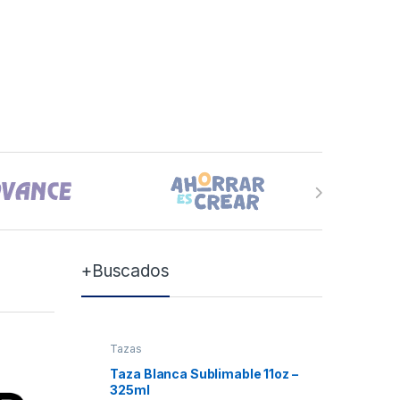
+Buscados
Tazas
Tazas
Taza Blanca Sublimable 11oz –
Taza Bla
325ml
Xum