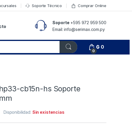
ucursales
Soporte Técnico
Comprar Online
Soporte
+595 972 959 500
cto
Email: info@serimax.com.py
₲
0
0
hp33-cb15n-hs Soporte
.5mm
Disponibilidad:
Sin existencias