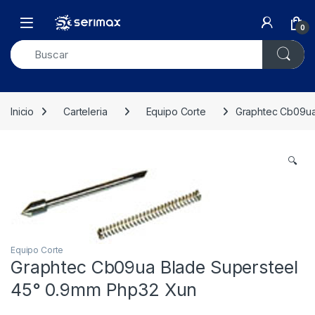
Skip to navigation
Skip to content
Open
0
Inicio
Carteleria
Equipo Corte
Graphtec Cb09ua
🔍
Equipo Corte
Graphtec Cb09ua Blade Supersteel
45° 0.9mm Php32 Xun