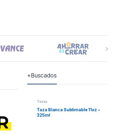
+Buscados
Tazas
Tazas
Taza Blanca Sublimable 11oz –
Taza Bla
325ml
Xum