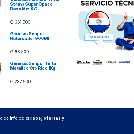
Stamp Super Opaco
Base Mix X Gl
₲
361.500
Genesis Seripur
Retardador 900Ml
₲
68.500
Genesis Seripur Tinta
Metalico Oro Rico 1Kg
₲
287.500
recibe info de
cursos, ofertas y