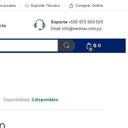
ucursales
Soporte Técnico
Comprar Online
Soporte
+595 972 959 500
cto
Email: info@serimax.com.py
₲
0
0
Disponibilidad:
2 disponibles
0