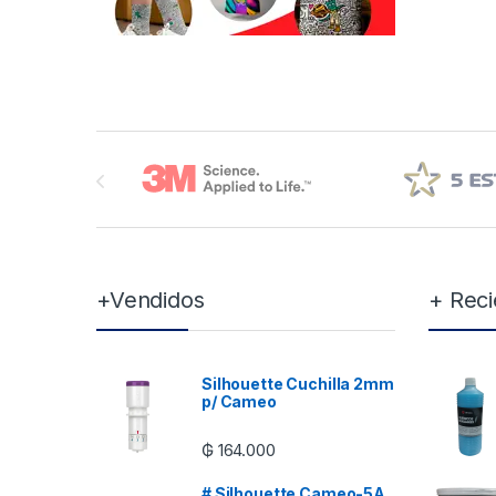
Brands Carousel
+Vendidos
+ Reci
Silhouette Cuchilla 2mm
p/ Cameo
₲
164.000
# Silhouette Cameo-5A