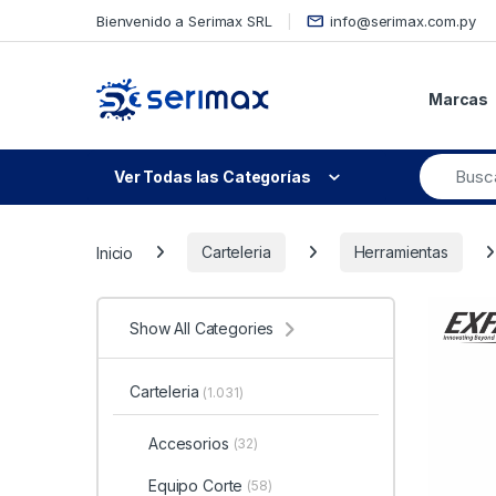
Skip to navigation
Skip to content
Bienvenido a Serimax SRL
info@serimax.com.py
Marcas
Ver Todas las Categorías
Inicio
Carteleria
Herramientas
Show All Categories
Carteleria
(1.031)
Accesorios
(32)
Equipo Corte
(58)