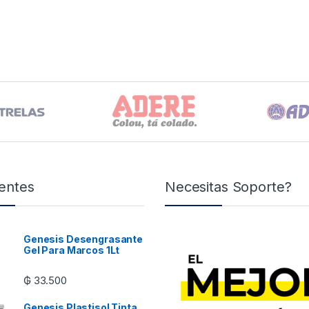
entes
Necesitas Soporte?
Genesis Desengrasante
Gel Para Marcos 1Lt
₲
33.500
Genesis Plastisol Tinta