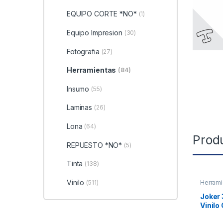
EQUIPO CORTE *NO*
(1)
Equipo Impresion
(30)
Fotografia
(27)
Herramientas
(84)
Insumo
(55)
Laminas
(26)
Lona
(64)
Prod
REPUESTO *NO*
(5)
Tinta
(138)
Vinilo
(511)
Herrami
Joker 
Vinilo