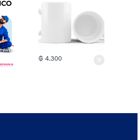
₲
4.300
₲
7.0