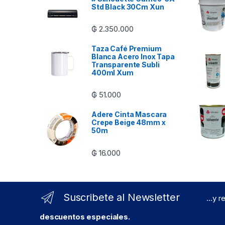
Std Black 30Cm Xun
₲
2.350.000
Taza Café Premium
Blanca Acero Inox Tapa
Transparente Subli
400ml Xum
₲
51.000
Adere Cinta Mascara
Crepe Beige 48mm x
50m
₲
16.000
Suscribete al Newsletter
...y 
descuentos especiales.