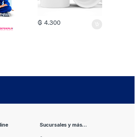
₲
4.300
₲
7.0
ine
Sucursales y más…