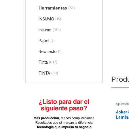
Herramientas
(51)
INSUMO
(15)
Insumo
(153)
Papel
(5)
Repuesto
(1)
Tinta
(617)
TINTA
(80)
Prod
Aplicad
Joker 
Lamina