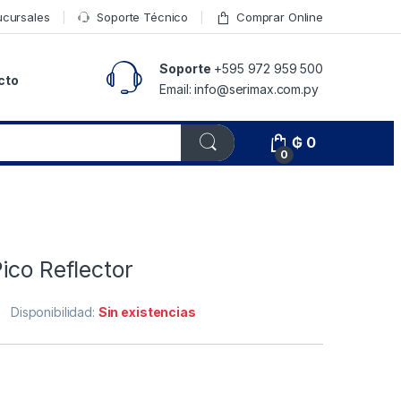
ucursales
Soporte Técnico
Comprar Online
Soporte
+595 972 959 500
cto
Email: info@serimax.com.py
₲
0
0
ico Reflector
Disponibilidad:
Sin existencias