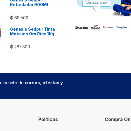
Retardador 900Ml
₲
68.500
Genesis Seripur Tinta
Metalico Oro Rico 1Kg
₲
287.500
recibe info de
cursos, ofertas y
Políticas
Comprá Onl