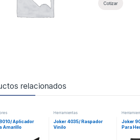
Cotizar
uctos relacionados
ores
Herramientas
Herramien
8010/ Aplicador
Joker 4035/ Raspador
Joker 9
 Amarillo
Vinilo
Para He