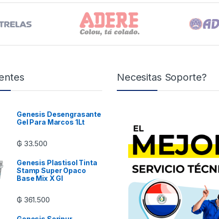
entes
Necesitas Soporte?
Genesis Desengrasante
Gel Para Marcos 1Lt
₲
33.500
Genesis Plastisol Tinta
Stamp Super Opaco
Base Mix X Gl
₲
361.500
Genesis Seripur