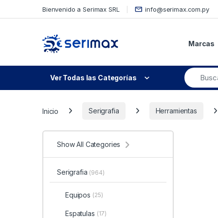
Skip to navigation
Skip to content
Bienvenido a Serimax SRL
info@serimax.com.py
Marcas
Ver Todas las Categorías
Inicio
Serigrafia
Herramientas
Show All Categories
Serigrafia
(964)
Equipos
(25)
Espatulas
(17)