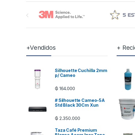
Brands Carousel
+Vendidos
+ Reci
Silhouette Cuchilla 2mm
p/ Cameo
₲
164.000
# Silhouette Cameo-5A
Std Black 30Cm Xun
₲
2.350.000
Taza Café Premium
Blanca Acero Inox Tapa