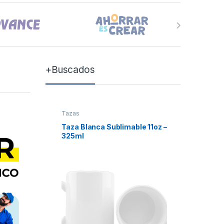
+Buscados
Tazas
Tazas
Taza Blanca Sublimable 11oz –
Taza Bla
325ml
Xum