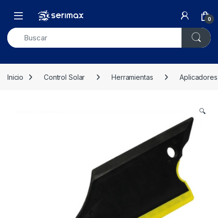
Skip to navigation
Skip to content
Open
0
Inicio
Control Solar
Herramientas
Aplicadores
🔍