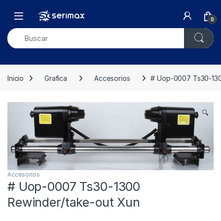
Skip to navigation
Skip to content
Open
0
Inicio
Grafica
Accesorios
# Uop-0007 Ts30-130
🔍
Accesorios
# Uop-0007 Ts30-1300
Rewinder/take-out Xun